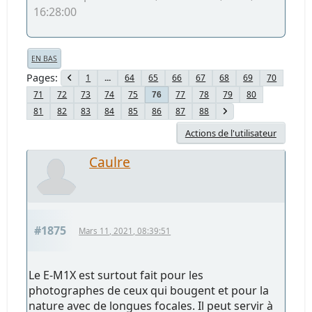
16:28:00
EN BAS
Pages
1
...
64
65
66
67
68
69
70
71
72
73
74
75
77
78
79
80
76
81
82
83
84
85
86
87
88
Actions de l'utilisateur
Caulre
#1875
Mars 11, 2021, 08:39:51
Le E-M1X est surtout fait pour les
photographes de ceux qui bougent et pour la
nature avec de longues focales. Il peut servir à