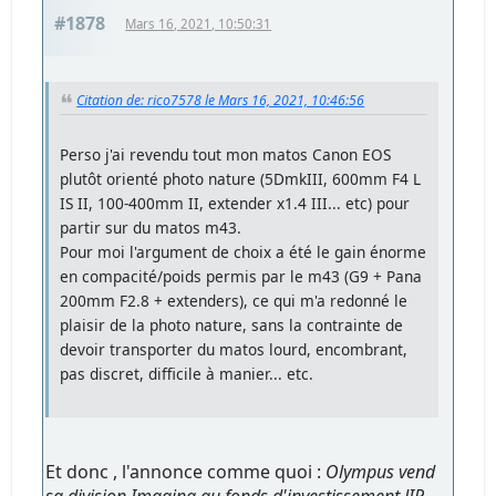
#1878
Mars 16, 2021, 10:50:31
Citation de: rico7578 le Mars 16, 2021, 10:46:56
Perso j'ai revendu tout mon matos Canon EOS
plutôt orienté photo nature (5DmkIII, 600mm F4 L
IS II, 100-400mm II, extender x1.4 III... etc) pour
partir sur du matos m43.
Pour moi l'argument de choix a été le gain énorme
en compacité/poids permis par le m43 (G9 + Pana
200mm F2.8 + extenders), ce qui m'a redonné le
plaisir de la photo nature, sans la contrainte de
devoir transporter du matos lourd, encombrant,
pas discret, difficile à manier... etc.
Et donc , l'annonce comme quoi :
Olympus vend
sa division Imaging au fonds d'investissement JIP
,