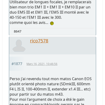
Utilisateur de longues focales, je remplacerais
bien mon trio EM1 II + EM1 II + EM10 II par un
duo EM5 III et EM1 III, l'EM5 III monté avec le
40-150 et l'EM1 III avec le 300.
comme quoi les avis...
8647
rico7578
#1877
Mars 16, 2021, 10:46:56
Perso j'ai revendu tout mon matos Canon EOS
plutôt orienté photo nature (5DmkIII, 600mm
F4 L IS II, 100-400mm II, extender x1.4 III... etc)
pour partir sur du matos m43.
Pour moi l'argument de choix a été le gain
énorme en compacité/poids permis par le