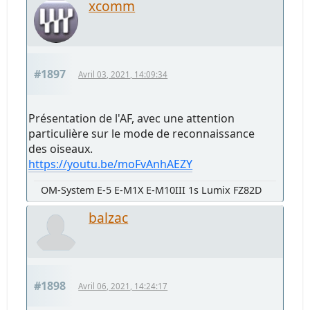
xcomm
#1897
Avril 03, 2021, 14:09:34
Présentation de l'AF, avec une attention
particulière sur le mode de reconnaissance
des oiseaux.
https://youtu.be/moFvAnhAEZY
OM-System E-5 E-M1X E-M10III 1s Lumix FZ82D
balzac
#1898
Avril 06, 2021, 14:24:17