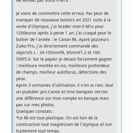
Ne vendez pas votre E-M1x .
Je viens de commettre cette erreur. Par peur de
manquer de nouveaux boitiers en 2021 suite à la
vente d´Olympus, j´ai brader mon E-M1x pour
1200euros après à peine 1 an. J´ai craqué pour le
boitier de l´année : le Canon R6. Ayant plusieurs
Zuiko Pro, j´ai directement commandé des
objectifs L : 24-105mmf4, 85mmf1.2 et 100-
500f5.6. Sur le papier je devais forcement gagner
: meilleure montée en iso, meilleure profondeur
de champs, meilleur autofocus, détections des
yeux.
Après 3 semaines d´utilisation, il n´en ai rien. Seul
un youtuber pro Canon et mon banquier verrait
une différence sur mon compte en banque mais
pas sur mes photos.
Quelques constats :
*Le R6 est tout plastique. On est loin de la
construction tout magnésium de l´olympus et son
traitement tout temps.