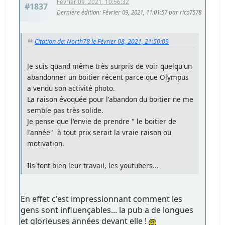
Février 09, 2021, 10:56:32
#1837
Dernière édition
: Février 09, 2021, 11:01:57 par rico7578
Citation de: North78 le Février 08, 2021, 21:50:09
Je suis quand même très surpris de voir quelqu'un
abandonner un boitier récent parce que Olympus
a vendu son activité photo.
La raison évoquée pour l'abandon du boitier ne me
semble pas très solide.
Je pense que l'envie de prendre " le boitier de
l'année" à tout prix serait la vraie raison ou
motivation.
Ils font bien leur travail, les youtubers...
En effet c'est impressionnant comment les
gens sont influençables... la pub a de longues
et glorieuses années devant elle !