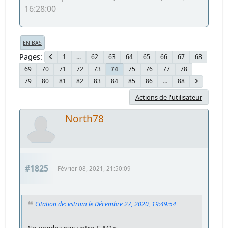
16:28:00
EN BAS
Pages
1
...
62
63
64
65
66
67
68
69
70
71
72
73
75
76
77
78
74
79
80
81
82
83
84
85
86
...
88
Actions de l'utilisateur
North78
#1825
Février 08, 2021, 21:50:09
Citation de: vstrom le Décembre 27, 2020, 19:49:54