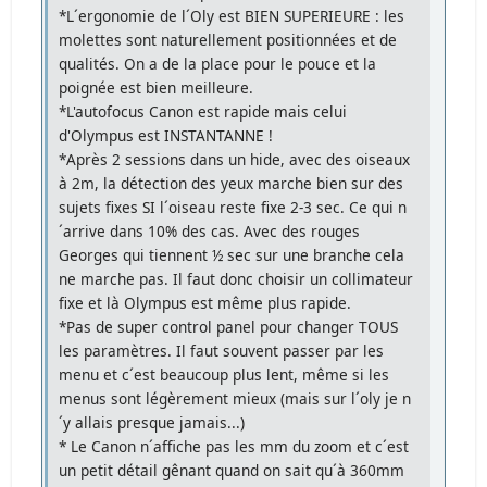
*L´ergonomie de l´Oly est BIEN SUPERIEURE : les
molettes sont naturellement positionnées et de
qualités. On a de la place pour le pouce et la
poignée est bien meilleure.
*L'autofocus Canon est rapide mais celui
d'Olympus est INSTANTANNE !
*Après 2 sessions dans un hide, avec des oiseaux
à 2m, la détection des yeux marche bien sur des
sujets fixes SI l´oiseau reste fixe 2-3 sec. Ce qui n
´arrive dans 10% des cas. Avec des rouges
Georges qui tiennent ½ sec sur une branche cela
ne marche pas. Il faut donc choisir un collimateur
fixe et là Olympus est même plus rapide.
*Pas de super control panel pour changer TOUS
les paramètres. Il faut souvent passer par les
menu et c´est beaucoup plus lent, même si les
menus sont légèrement mieux (mais sur l´oly je n
´y allais presque jamais...)
* Le Canon n´affiche pas les mm du zoom et c´est
un petit détail gênant quand on sait qu´à 360mm