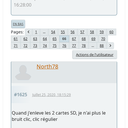
16:28:00
EN BAS
Pages
1
...
54
55
56
57
58
59
60
61
62
63
64
65
67
68
69
70
66
71
72
73
74
75
76
77
78
...
88
Actions de l'utilisateur
North78
#1625
Juillet 25, 2020, 18:15:29
Quand j'enleve les 2 cartes SD, je n'ai plus le
bruit clic, clic régulier