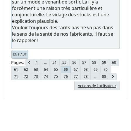
sur un modèle venant de sortir. Là il y a
forcément une raison très particulière et
conjoncturelle. Le vidage des stocks est une
explication plausible.
Vouloir toujours des tarifs bas ne va pas dans
le sens de la santé de nos fabricants, il faut se
le rappeler !
EN HAUT
Pages
1
...
54
55
56
57
58
59
60
61
62
63
64
65
67
68
69
70
66
71
72
73
74
75
76
77
78
...
88
Actions de l'utilisateur
Forum Chasseur d'Images - www.chassimages.com ©
2026
Aide
Termes et Règles
En haut