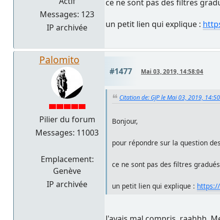
Actif
ce ne sont pas des filtres gra
Messages: 123
un petit lien qui explique :
htt
IP archivée
Palomito
#1477
Mai 03, 2019, 14:58:04
Citation de: GJP le Mai 03, 2019, 14:5
Pilier du forum
Bonjour,
Messages: 11003
pour répondre sur la question des 
Emplacement:
ce ne sont pas des filtres gradué
Genève
IP archivée
un petit lien qui explique :
https:
J'avais mal compris, raahhh. Mer