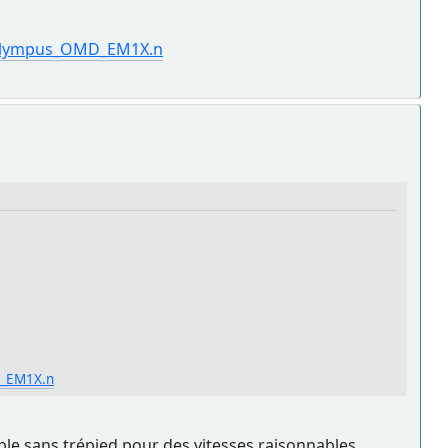
Olympus_OMD_EM1X.n
_EM1X.n
uable sans trépied pour des vitesses raisonnables.