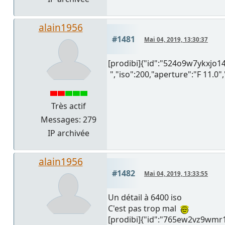
alain1956
#1481
Mai 04, 2019, 13:30:37
[prodibi]{"id":"524o9w7ykxjo
","iso":200,"aperture":"F 11.0"
Très actif
Messages: 279
IP archivée
alain1956
#1482
Mai 04, 2019, 13:33:55
Un détail à 6400 iso
C'est pas trop mal
[prodibi]{"id":"765ew2vz9wm