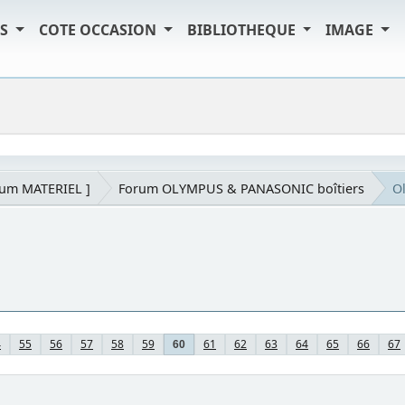
TS
COTE OCCASION
BIBLIOTHEQUE
IMAGE
rum MATERIEL ]
Forum OLYMPUS & PANASONIC boîtiers
O
4
55
56
57
58
59
61
62
63
64
65
66
67
60