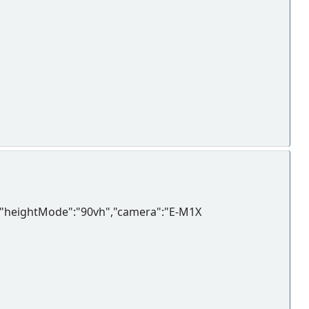
tio","heightMode":"90vh","camera":"E-M1X