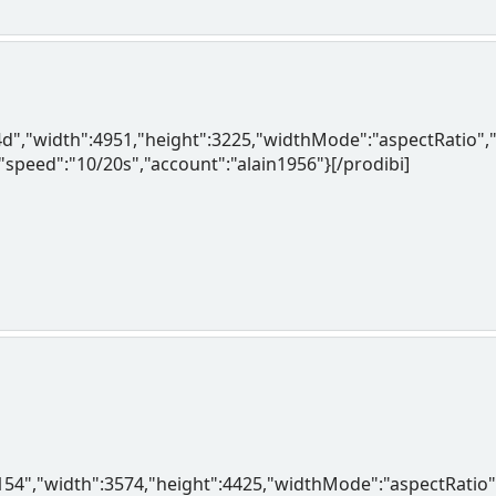
14d","width":4951,"height":3225,"widthMode":"aspectRat
,"speed":"10/20s","account":"alain1956"}[/prodibi]
r154","width":3574,"height":4425,"widthMode":"aspectRa