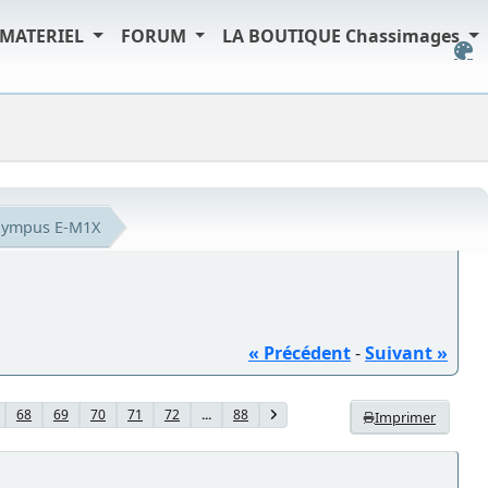
MATERIEL
FORUM
LA BOUTIQUE Chassimages
lympus E-M1X
« Précédent
-
Suivant »
68
69
70
71
72
...
88
Imprimer