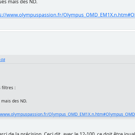
dués mais des ND.
ps://www.olympuspassion.fr/Olympus_OMD_EM1X.n.htm#
0:08
filtres :
s mais des ND.
//www.olympuspassion.fr/Olympus_OMD_EM1X.n.htm#Olympus_OMD
ci de la précision. Ceci dit, avec le 12-100, ce doit être jo