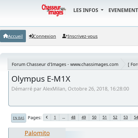
LES INFOS
EVENEMEN
Accueil
Connexion
Inscrivez-vous
Forum Chasseur d'Images - www.chassimages.com
[ Fo
Olympus E-M1X
Démarré par AlexMilan, Octobre 26, 2018, 16:28:00
Pages
1
...
48
49
50
51
52
53
5
EN BAS
Palomito