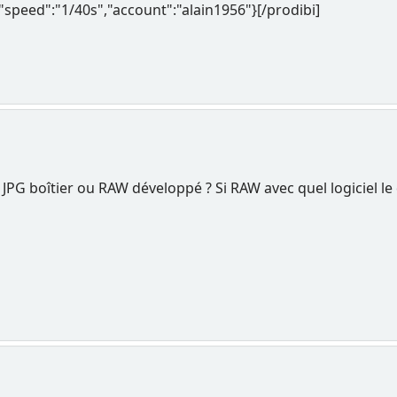
,"speed":"1/40s","account":"alain1956"}[/prodibi]
. JPG boîtier ou RAW développé ? Si RAW avec quel logiciel 