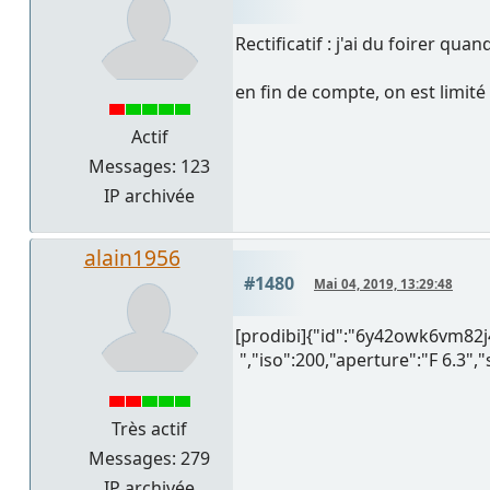
Rectificatif : j'ai du foirer quan
en fin de compte, on est limité
Actif
Messages: 123
IP archivée
alain1956
#1480
Mai 04, 2019, 13:29:48
[prodibi]{"id":"6y42owk6vm8
","iso":200,"aperture":"F 6.3",
Très actif
Messages: 279
IP archivée