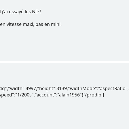
d j'ai essayé les ND !
 en vitesse maxi, pas en mini.
2j4g","width":4997,"height":3139,"widthMode":"aspectRa
"speed":"1/200s","account":"alain1956"}[/prodibi]