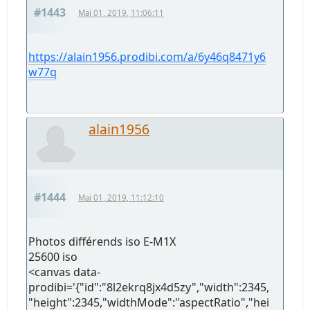
#1443
Mai 01, 2019, 11:06:11
https://alain1956.prodibi.com/a/6y46q8471y6
w77q
alain1956
#1444
Mai 01, 2019, 11:12:10
Photos différends iso E-M1X
25600 iso
<canvas data-
prodibi='{"id":"8l2ekrq8jx4d5zy","width":2345,
"height":2345,"widthMode":"aspectRatio","hei