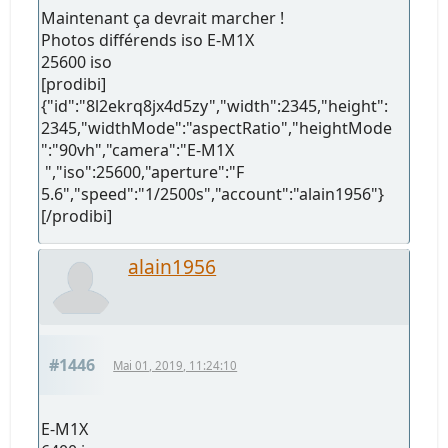
Maintenant ça devrait marcher !
Photos différends iso E-M1X
25600 iso
[prodibi]
{"id":"8l2ekrq8jx4d5zy","width":2345,"height":
2345,"widthMode":"aspectRatio","heightMode
":"90vh","camera":"E-M1X
","iso":25600,"aperture":"F
5.6","speed":"1/2500s","account":"alain1956"}
[/prodibi]
alain1956
#1446
Mai 01, 2019, 11:24:10
E-M1X