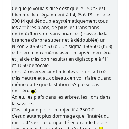
Ce que je voulais dire c'est que le 150 f2 est
bien meilleur également à f 4, f5.6, f8... que le
300 f4 qui dédouble systématiquement tous
les arrières plans, de plus les transitions
netteté/flou sont sans nuances ( passe de la
branche d'arbre super net à dédoublée) un
Nikon 200/500 f 5.6 ou un sigma 150/600 (f6.3)
est bien mieux même avec un aps/c derrière
et j'ai de très bon résultat en digiscopie à f11
et 1050 de focale
donc à réserver aux limicoles sur un sol très
très neutre et aux oiseaux en vol (faire quand
même gaffe que la station ISS passe pas
derrière
)
Adieu, les piafs dans les arbres, les lions dans
la savane...
C'est nigaud pour un objectif à 2500 €
c'est d'autant plus dommage que l'intérêt du
micro 4/3 est la compacité en grande focale
avec en plus la double stab c'est royale