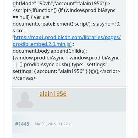
ghtMode":"90vh","account":"alain1956"}'>
<script>;!function() {if (window.prodibiAsync
== null) { var s =
document.createElement('script'); s.async = !0;
s.src =
'
https://max1.prodibicdn.com/libraries/pages/
prodibi.embed.2.0.min.js'
;;
document.body.appendChild(s);
}window.prodibiAsync = window.prodibiAsync
|| [];prodibiAsync.push({ type: "settings",
settings: { account: "alain1956" } });}();</script>
</canvas>
alain1956
#1445
Mai 01, 2019, 11:22:21