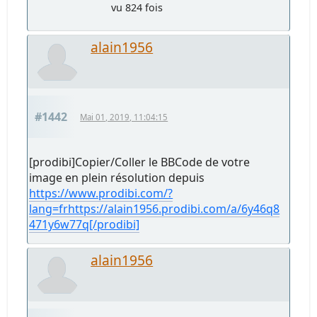
vu 824 fois
alain1956
#1442
Mai 01, 2019, 11:04:15
[prodibi]Copier/Coller le BBCode de votre
image en plein résolution depuis
https://www.prodibi.com/?
lang=frhttps://alain1956.prodibi.com/a/6y46q8
471y6w77q[/prodibi]
alain1956