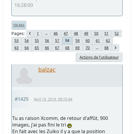
16:28:00
EN BAS
Pages
1
...
46
47
48
49
50
51
52
53
54
55
56
57
59
60
61
62
58
63
64
65
66
67
68
69
70
...
88
Actions de l'utilisateur
balzac
#1425
Avril 19, 2019, 08:16:44
Tu as raison Xcomm, de retour d'affût, 900
images, j'ai pas fini le tri
En fait avec les Zuiko il y a que la position