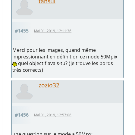
tansui
#1455
Mai 01, 2019, 12:11:36
Merci pour les images, quand même
impressionnant en définition ce mode 50Mpix
quel objectif avais-tu? (je trouve les bords
très corrects)
zozio32
#1456
Mai 01, 2019, 12:57:06
une question sur le mode a 50Mpx: