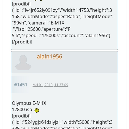
[prodibi]
{"id":"lv4jr652ly091zy","width":4753,"height":3
168,"widthMode":"aspectRatio","heightMode":
"90vh","camera":"E-M1X
","iso":25600,"aperture":"F
5.6","speed":"1/5000s","account":"alain1956"}
[/prodibi]
alain1956
#1451
Mai 01, 2019, 11:37:09
Olympus E-M1X
12800 iso
[prodibi]
{"id":"524ygjx64dzlyjz","width":5008,"height":3
339,"widthMode":"aspectRatio","heightMode":