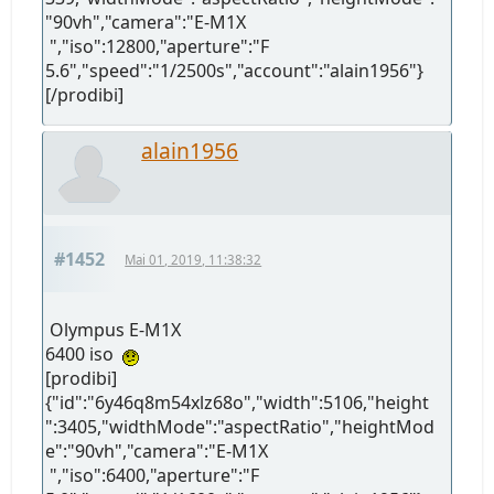
"90vh","camera":"E-M1X
","iso":12800,"aperture":"F
5.6","speed":"1/2500s","account":"alain1956"}
[/prodibi]
alain1956
#1452
Mai 01, 2019, 11:38:32
Olympus E-M1X
6400 iso
[prodibi]
{"id":"6y46q8m54xlz68o","width":5106,"height
":3405,"widthMode":"aspectRatio","heightMod
e":"90vh","camera":"E-M1X
","iso":6400,"aperture":"F