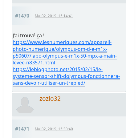
#1470
Mai 02, 2019, 15:14:41
J'ai trouvé ça !
https://www.lesnumeriques.com/appareil-
photo-numerique/olympus-om-d-e-m1x-
p50607/labo-olympus-e-m1x-50-mpx-a-main-
levee-n83571.html
https://leblogphoto.net/2015/02/15/le-
systeme-sensor-shift-dolympus-fonctionnera-
sans-devoir-utiliser-un-trepied/
zozio32
#1471
Mai 02, 2019, 15:30:40