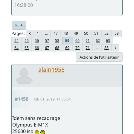
16:28:00
EN BAS
Pages
1
...
47
48
49
50
51
52
53
54
55
56
57
58
60
61
62
63
59
64
65
66
67
68
69
70
71
...
88
Actions de l'utilisateur
alain1956
#1450
Mai 01, 2019, 11:35:34
Idem sans recadrage
Olympus E-M1X
25600 iso