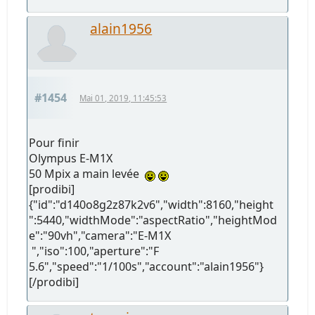
alain1956
#1454
Mai 01, 2019, 11:45:53
Pour finir
Olympus E-M1X
50 Mpix a main levée
[prodibi]
{"id":"d140o8g2z87k2v6","width":8160,"height
":5440,"widthMode":"aspectRatio","heightMod
e":"90vh","camera":"E-M1X
","iso":100,"aperture":"F
5.6","speed":"1/100s","account":"alain1956"}
[/prodibi]