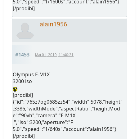
5.0","speed":"1/1600s","account":"alain1956"}
[/prodibi]
alain1956
#1453
Mai 01, 2019, 11:40:21
Olympus E-M1X
3200 iso
[prodibi]
{"id":"765z7og0685zz54","width":5078,"height"
:3386,"widthMode":"aspectRatio","heightMod
e":"90vh","camera":"E-M1X
","iso":3200,"aperture":"F
5.0","speed":"1/640s","account":"alain1956"}
[/prodibi]