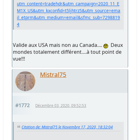
utm_content=tradehdr&utm_campaign=2020_11_E
M1X_US&utm_kxconfid=t5ljhtrz5&utm_source=ema
il_etprm&utm_medium=email&sfmc_sub=7298819
4
Valide aux USA mais non au Canada....
Deux
mondes totalement différent....à tout point de
vue!!!
Mistral75
#1772
Décembre 03, 2020, 09:52:53
Citation de: Mistral75 le Novembre 17, 2020, 18:32:04