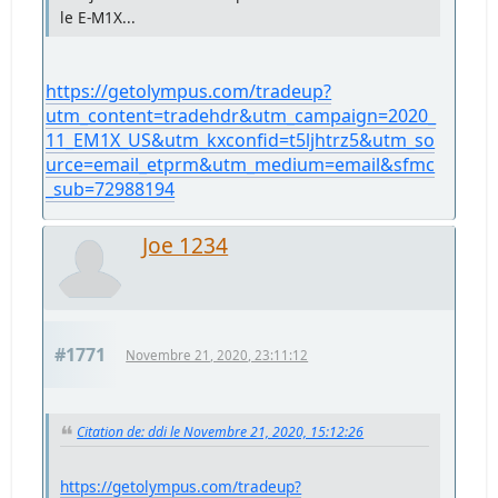
le E-M1X...
https://getolympus.com/tradeup?
utm_content=tradehdr&utm_campaign=2020_
11_EM1X_US&utm_kxconfid=t5ljhtrz5&utm_so
urce=email_etprm&utm_medium=email&sfmc
_sub=72988194
Joe 1234
#1771
Novembre 21, 2020, 23:11:12
Citation de: ddi le Novembre 21, 2020, 15:12:26
https://getolympus.com/tradeup?