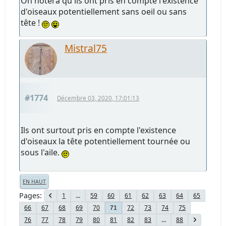
On notera qu'ils ont pris en compte l'existence
d'oiseaux potentiellement sans oeil ou sans
tête !
Mistral75
#1774
Décembre 03, 2020, 17:01:13
Ils ont surtout pris en compte l'existence
d'oiseaux la tête potentiellement tournée ou
sous l'aile.
EN HAUT
Pages
1
...
59
60
61
62
63
64
65
66
67
68
69
70
72
73
74
75
71
76
77
78
79
80
81
82
83
...
88