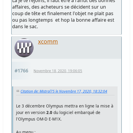
Là je te rejoins, il faut être à l'affut des bonnes
affaires, des acheteurs se décident sur un
coup de tête et finalement l'objet ne plait pas
ou pas longtemps et hop la bonne affaire est
dans le sac.
xcomm
#1766
Novembre 18, 2020, 19:06:05
Citation de: Mistral75 le Novembre 17, 2020, 18:32:04
Le 3 décembre Olympus mettra en ligne la mise à
jour en version
2.0
du logiciel embarqué de
l'Olympus OM-D E-M1X.
Au menu :