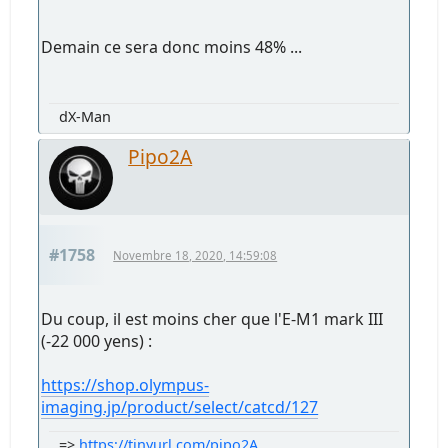
Demain ce sera donc moins 48% ...
dX-Man
Pipo2A
#1758
Novembre 18, 2020, 14:59:08
Du coup, il est moins cher que l'E-M1 mark III
(-22 000 yens) :
https://shop.olympus-
imaging.jp/product/select/catcd/127
=>
https://tinyurl.com/pipo2A