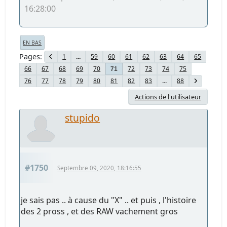
16:28:00
EN BAS
Pages
1
...
59
60
61
62
63
64
65
66
67
68
69
70
72
73
74
75
71
76
77
78
79
80
81
82
83
...
88
Actions de l'utilisateur
stupido
#1750
Septembre 09, 2020, 18:16:55
je sais pas .. à cause du "X" .. et puis , l'histoire
des 2 pross , et des RAW vachement gros