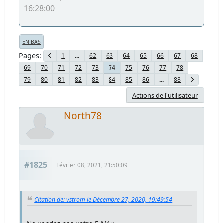
16:28:00
EN BAS
Pages
1
...
62
63
64
65
66
67
68
69
70
71
72
73
75
76
77
78
74
79
80
81
82
83
84
85
86
...
88
Actions de l'utilisateur
North78
#1825
Février 08, 2021, 21:50:09
Citation de: vstrom le Décembre 27, 2020, 19:49:54