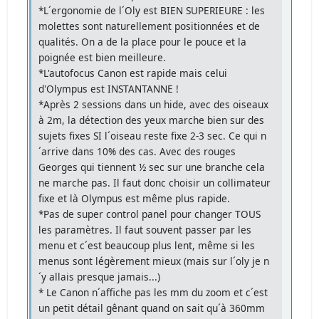
*L´ergonomie de l´Oly est BIEN SUPERIEURE : les
molettes sont naturellement positionnées et de
qualités. On a de la place pour le pouce et la
poignée est bien meilleure.
*L'autofocus Canon est rapide mais celui
d'Olympus est INSTANTANNE !
*Après 2 sessions dans un hide, avec des oiseaux
à 2m, la détection des yeux marche bien sur des
sujets fixes SI l´oiseau reste fixe 2-3 sec. Ce qui n
´arrive dans 10% des cas. Avec des rouges
Georges qui tiennent ½ sec sur une branche cela
ne marche pas. Il faut donc choisir un collimateur
fixe et là Olympus est même plus rapide.
*Pas de super control panel pour changer TOUS
les paramètres. Il faut souvent passer par les
menu et c´est beaucoup plus lent, même si les
menus sont légèrement mieux (mais sur l´oly je n
´y allais presque jamais...)
* Le Canon n´affiche pas les mm du zoom et c´est
un petit détail gênant quand on sait qu´à 360mm