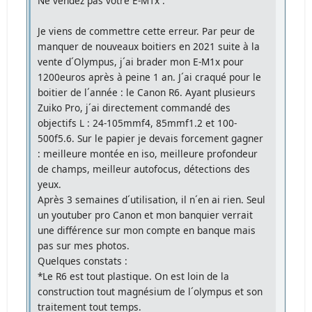
Ne vendez pas votre E-M1x .
Je viens de commettre cette erreur. Par peur de
manquer de nouveaux boitiers en 2021 suite à la
vente d´Olympus, j´ai brader mon E-M1x pour
1200euros après à peine 1 an. J´ai craqué pour le
boitier de l´année : le Canon R6. Ayant plusieurs
Zuiko Pro, j´ai directement commandé des
objectifs L : 24-105mmf4, 85mmf1.2 et 100-
500f5.6. Sur le papier je devais forcement gagner
: meilleure montée en iso, meilleure profondeur
de champs, meilleur autofocus, détections des
yeux.
Après 3 semaines d´utilisation, il n´en ai rien. Seul
un youtuber pro Canon et mon banquier verrait
une différence sur mon compte en banque mais
pas sur mes photos.
Quelques constats :
*Le R6 est tout plastique. On est loin de la
construction tout magnésium de l´olympus et son
traitement tout temps.