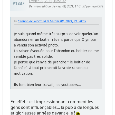
Février 09, 2021, 10:56:32
#1837
Dernière édition
: Février 09, 2021, 11:01:57 par rico7578
Citation de: North78 le Février 08, 2021, 21:50:09
Je suis quand même très surpris de voir quelqu'un
abandonner un boitier récent parce que Olympus
a vendu son activité photo.
La raison évoquée pour l'abandon du boitier ne me
semble pas très solide.
Je pense que l'envie de prendre " le boitier de
l'année" à tout prix serait la vraie raison ou
motivation.
Ils font bien leur travail, les youtubers...
En effet c'est impressionnant comment les
gens sont influençables... la pub a de longues
et glorieuses années devant elle !