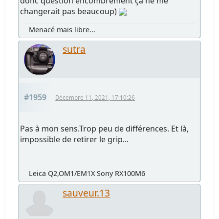
donc question encombrement ça ne me
changerait pas beaucoup)
Menacé mais libre...
sutra
#1959
Décembre 11, 2021, 17:10:26
Pas à mon sens.Trop peu de différences. Et là,
impossible de retirer le grip...
Leica Q2,OM1/EM1X Sony RX100M6
sauveur.13