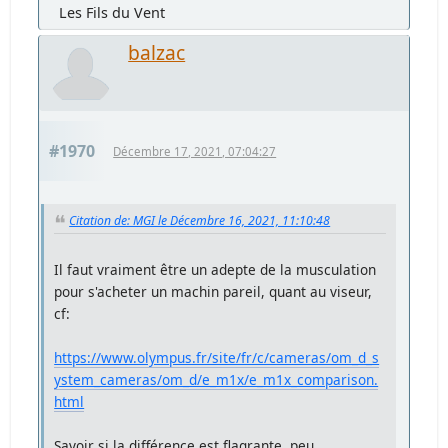
Les Fils du Vent
balzac
#1970
Décembre 17, 2021, 07:04:27
Citation de: MGI le Décembre 16, 2021, 11:10:48
Il faut vraiment être un adepte de la musculation
pour s'acheter un machin pareil, quant au viseur,
cf:
https://www.olympus.fr/site/fr/c/cameras/om_d_s
ystem_cameras/om_d/e_m1x/e_m1x_comparison.
html
Savoir si la différence est flagrante, peu