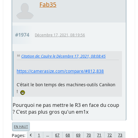
Fab35
#1974
Décembre 17, 2021, 08:19:56
Citation de: Caulre le Décembre 17, 2021, 08:08:45
https://camerasize.com/compare/#812,838
C'était le bon temps des machines-outils Canikon
!
Pourquoi ne pas mettre le R3 en face du coup
? C'est pas plus gros qu'un em1x
EN HAUT
Pages
1
...
67
68
69
70
71
72
73