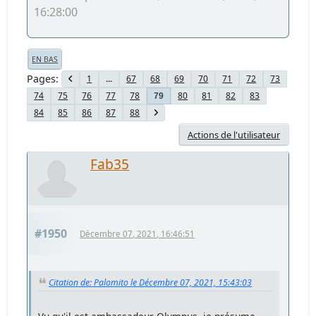
16:28:00
EN BAS
Pages
1
...
67
68
69
70
71
72
73
74
75
76
77
78
80
81
82
83
79
84
85
86
87
88
Actions de l'utilisateur
Fab35
#1950
Décembre 07, 2021, 16:46:51
Citation de: Palomito le Décembre 07, 2021, 15:43:03