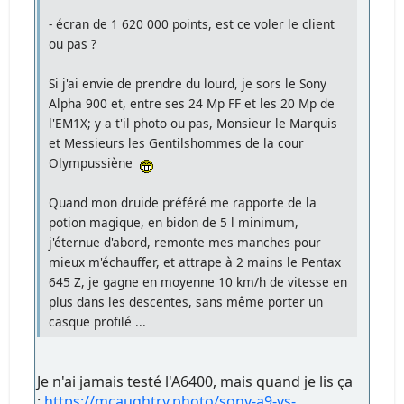
- écran de 1 620 000 points, est ce voler le client
ou pas ?
Si j'ai envie de prendre du lourd, je sors le Sony
Alpha 900 et, entre ses 24 Mp FF et les 20 Mp de
l'EM1X; y a t'il photo ou pas, Monsieur le Marquis
et Messieurs les Gentilshommes de la cour
Olympussiène
Quand mon druide préféré me rapporte de la
potion magique, en bidon de 5 l minimum,
j'éternue d'abord, remonte mes manches pour
mieux m'échauffer, et attrape à 2 mains le Pentax
645 Z, je gagne en moyenne 10 km/h de vitesse en
plus dans les descentes, sans même porter un
casque profilé ...
Je n'ai jamais testé l'A6400, mais quand je lis ça
:
https://mcaughtry.photo/sony-a9-vs-