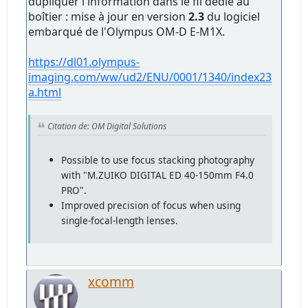
dupliquer l'information dans le fil dédié au
boîtier : mise à jour en version
2.3
du logiciel
embarqué de l'Olympus OM-D E-M1X.
https://dl01.olympus-
imaging.com/ww/ud2/ENU/0001/1340/index23
a.html
Citation de: OM Digital Solutions
Possible to use focus stacking photography
with "M.ZUIKO DIGITAL ED 40-150mm F4.0
PRO".
Improved precision of focus when using
single-focal-length lenses.
xcomm