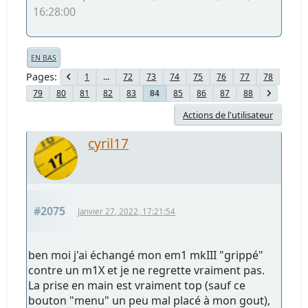
16:28:00
EN BAS
Pages
1
...
72
73
74
75
76
77
78
79
80
81
82
83
85
86
87
88
84
Actions de l'utilisateur
cyril17
#2075
Janvier 27, 2022, 17:21:54
ben moi j'ai échangé mon em1 mkIII "grippé"
contre un m1X et je ne regrette vraiment pas.
La prise en main est vraiment top (sauf ce
bouton "menu" un peu mal placé à mon gout),