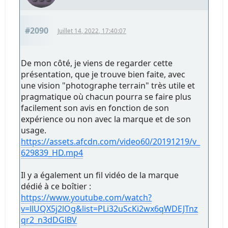
#2090
Juillet 14, 2022, 17:40:07
De mon côté, je viens de regarder cette
présentation, que je trouve bien faite, avec
une vision "photographe terrain" très utile et
pragmatique où chacun pourra se faire plus
facilement son avis en fonction de son
expérience ou non avec la marque et de son
usage.
https://assets.afcdn.com/video60/20191219/v_
629839_HD.mp4
Il y a également un fil vidéo de la marque
dédié à ce boîtier :
https://www.youtube.com/watch?
v=llUQX5j2lOg&list=PLi32uScKi2wx6qWDEJTnz
qr2_n3dDGlBV