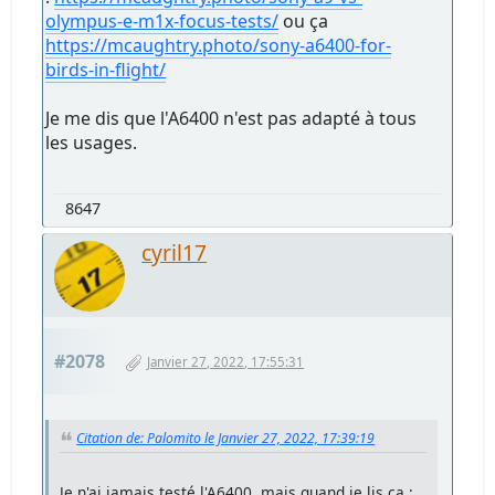
olympus-e-m1x-focus-tests/
ou ça
https://mcaughtry.photo/sony-a6400-for-
birds-in-flight/
Je me dis que l'A6400 n'est pas adapté à tous
les usages.
8647
cyril17
#2078
Janvier 27, 2022, 17:55:31
Citation de: Palomito le Janvier 27, 2022, 17:39:19
Je n'ai jamais testé l'A6400, mais quand je lis ça :