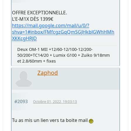
OFFRE EXCEPTIONNELLE.
L'E-M1X DÈS 1399€
https://mail.google.com/mail/u/0/?
shva=1#inbox/FMfcgzGqQmSGJHkblGWhHMh
XKKcgHRJD
Deux OM-1 MII +12/60-12/100-12/200-
50/200+TC14/20 + Lumix G100 + Zuiko 9/18mm
et 2.8/60mm + fixes
Zaphod
#2093
Octobre 01, 2022, 19:03:13
Tu as mis un lien vers ta boite mail