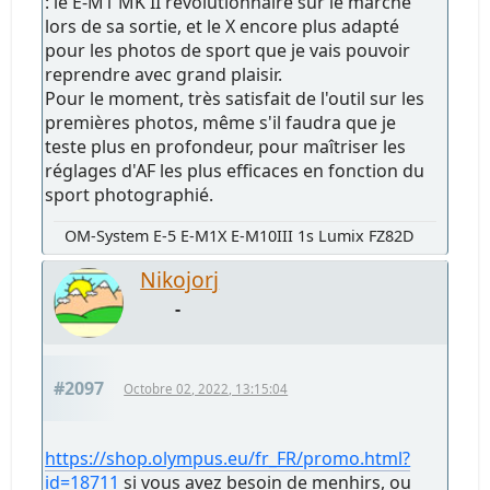
: le E-M1 MK II révolutionnaire sur le marché
lors de sa sortie, et le X encore plus adapté
pour les photos de sport que je vais pouvoir
reprendre avec grand plaisir.
Pour le moment, très satisfait de l'outil sur les
premières photos, même s'il faudra que je
teste plus en profondeur, pour maîtriser les
réglages d'AF les plus efficaces en fonction du
sport photographié.
OM-System E-5 E-M1X E-M10III 1s Lumix FZ82D
Nikojorj
-
#2097
Octobre 02, 2022, 13:15:04
https://shop.olympus.eu/fr_FR/promo.html?
id=18711
si vous avez besoin de menhirs, ou