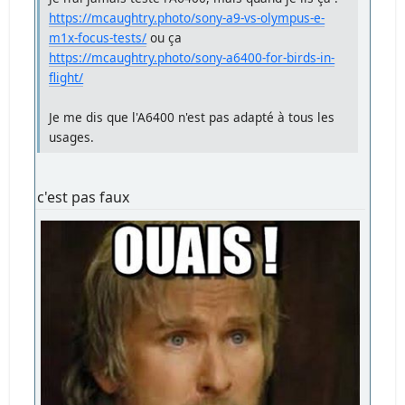
https://mcaughtry.photo/sony-a9-vs-olympus-e-
m1x-focus-tests/
ou ça
https://mcaughtry.photo/sony-a6400-for-birds-in-
flight/
Je me dis que l'A6400 n'est pas adapté à tous les
usages.
c'est pas faux