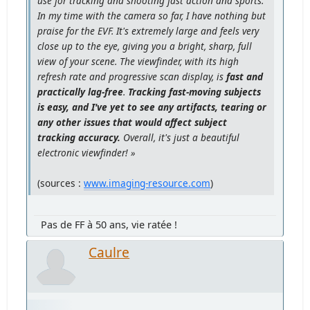
use for tracking and shooting fast action and sports.
In my time with the camera so far, I have nothing but
praise for the EVF. It's extremely large and feels very
close up to the eye, giving you a bright, sharp, full
view of your scene. The viewfinder, with its high
refresh rate and progressive scan display, is
fast and
practically lag-free
.
Tracking fast-moving subjects
is easy, and I've yet to see any artifacts, tearing or
any other issues that would affect subject
tracking accuracy.
Overall, it's just a beautiful
electronic viewfinder! »
(sources :
www.imaging-resource.com
)
Pas de FF à 50 ans, vie ratée !
Caulre