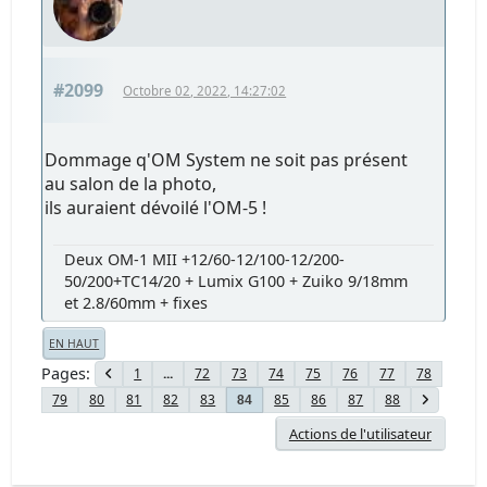
#2099
Octobre 02, 2022, 14:27:02
Dommage q'OM System ne soit pas présent
au salon de la photo,
ils auraient dévoilé l'OM-5 !
Deux OM-1 MII +12/60-12/100-12/200-
50/200+TC14/20 + Lumix G100 + Zuiko 9/18mm
et 2.8/60mm + fixes
EN HAUT
Pages
1
...
72
73
74
75
76
77
78
79
80
81
82
83
85
86
87
88
84
Actions de l'utilisateur