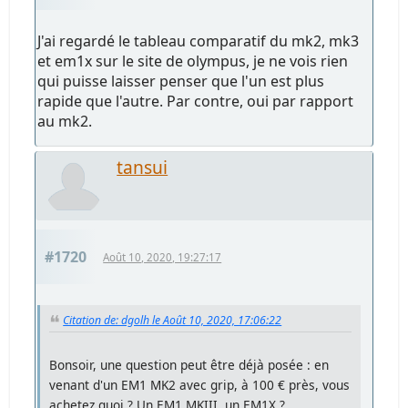
J'ai regardé le tableau comparatif du mk2, mk3
et em1x sur le site de olympus, je ne vois rien
qui puisse laisser penser que l'un est plus
rapide que l'autre. Par contre, oui par rapport
au mk2.
tansui
#1720
Août 10, 2020, 19:27:17
Citation de: dgolh le Août 10, 2020, 17:06:22
Bonsoir, une question peut être déjà posée : en
venant d'un EM1 MK2 avec grip, à 100 € près, vous
achetez quoi ? Un EM1 MKIII, un EM1X ?