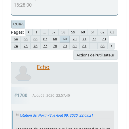
16:28:00
EN BAS
Pages
1
...
57
58
59
60
61
62
63
64
65
66
67
68
70
71
72
73
69
74
75
76
77
78
79
80
81
...
88
Actions de l'utilisateur
Echo
#1700
Août 09, 2020, 22:57:40
Citation de: North78 le Août 09, 2020, 22:09:21