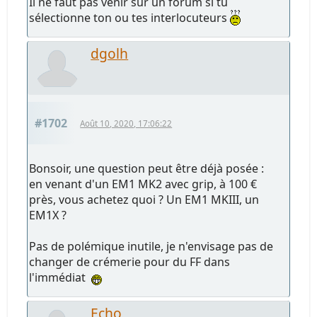
Il ne faut pas venir sur un forum si tu
sélectionne ton ou tes interlocuteurs
dgolh
#1702
Août 10, 2020, 17:06:22
Bonsoir, une question peut être déjà posée :
en venant d'un EM1 MK2 avec grip, à 100 €
près, vous achetez quoi ? Un EM1 MKIII, un
EM1X ?
Pas de polémique inutile, je n'envisage pas de
changer de crémerie pour du FF dans
l'immédiat
Echo