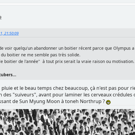
9
21, 21:50:09
de voir quelqu'un abandonner un boitier récent parce que Olympus a 
 du boitier ne me semble pas très solide.
e boitier de l'année" à tout prix serait la vraie raison ou motivation.
tubers...
 pluie et le beau temps chez beaucoup, çà n'est pas pour rie
on des "suiveurs", avant pour laminer les cerveaux crédules
assant de Sun Myung Moon à toneh Northrup ?