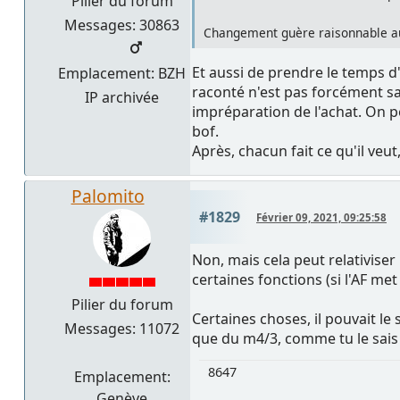
Pilier du forum
Messages: 30863
Changement guère raisonnable au f
Et aussi de prendre le temps d
Emplacement: BZH
raconté n'est pas forcément sa
IP archivée
impréparation de l'achat. On pe
bof.
Après, chacun fait ce qu'il veu
Palomito
#1829
Février 09, 2021, 09:25:58
Non, mais cela peut relativiser
certaines fonctions (si l'AF met
Pilier du forum
Certaines choses, il pouvait le s
Messages: 11072
que du m4/3, comme tu le sais 
8647
Emplacement:
Genève