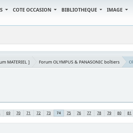
TS
COTE OCCASION
BIBLIOTHEQUE
IMAGE
rum MATERIEL ]
Forum OLYMPUS & PANASONIC boîtiers
O
8
69
70
71
72
73
75
76
77
78
79
80
81
74