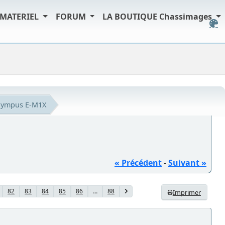
MATERIEL
FORUM
LA BOUTIQUE Chassimages
lympus E-M1X
« Précédent
-
Suivant »
82
83
84
85
86
...
88
Imprimer