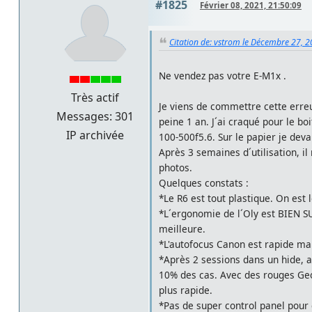
#1825
Février 08, 2021, 21:50:09
Citation de: vstrom le Décembre 27, 2
Ne vendez pas votre E-M1x .
Très actif
Je viens de commettre cette erre
Messages: 301
peine 1 an. J´ai craqué pour le b
IP archivée
100-500f5.6. Sur le papier je dev
Après 3 semaines d´utilisation, 
photos.
Quelques constats :
*Le R6 est tout plastique. On est
*L´ergonomie de l´Oly est BIEN SU
meilleure.
*L'autofocus Canon est rapide ma
*Après 2 sessions dans un hide, av
10% des cas. Avec des rouges Geo
plus rapide.
*Pas de super control panel pour