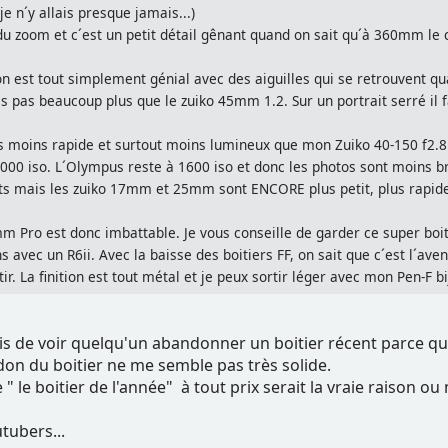
e n´y allais presque jamais...)
du zoom et c´est un petit détail gênant quand on sait qu´à 360mm 
 est tout simplement génial avec des aiguilles qui se retrouvent qua
pas beaucoup plus que le zuiko 45mm 1.2. Sur un portrait serré il fau
moins rapide et surtout moins lumineux que mon Zuiko 40-150 f2.8. 
000 iso. L´Olympus reste à 1600 iso et donc les photos sont moins br
s mais les zuiko 17mm et 25mm sont ENCORE plus petit, plus rapid
Pro est donc imbattable. Je vous conseille de garder ce super boiti
avec un R6ii. Avec la baisse des boitiers FF, on sait que c´est l´aveni
ir. La finition est tout métal et je peux sortir léger avec mon Pen-F b
is de voir quelqu'un abandonner un boitier récent parce qu
on du boitier ne me semble pas très solide.
" le boitier de l'année" à tout prix serait la vraie raison ou
utubers...