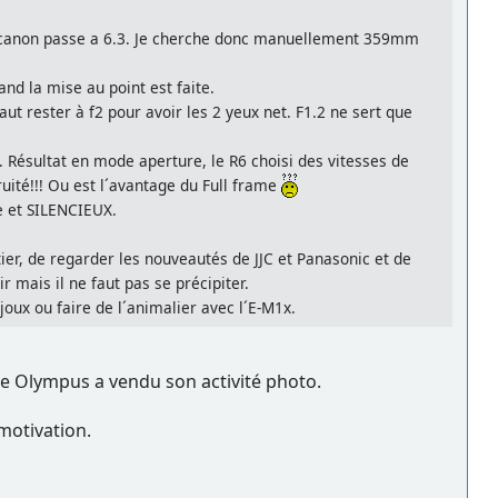
le canon passe a 6.3. Je cherche donc manuellement 359mm
nd la mise au point est faite.
t rester à f2 pour avoir les 2 yeux net. F1.2 ne sert que
Résultat en mode aperture, le R6 choisi des vitesses de
uité!!! Ou est l´avantage du Full frame
e et SILENCIEUX.
er, de regarder les nouveautés de JJC et Panasonic et de
r mais il ne faut pas se précipiter.
ijoux ou faire de l´animalier avec l´E-M1x.
e Olympus a vendu son activité photo.
 motivation.