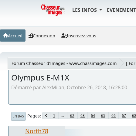
LES INFOS
EVENEMEN
Accueil
Connexion
Inscrivez-vous
Forum Chasseur d'Images - www.chassimages.com
[ Fo
Olympus E-M1X
Démarré par AlexMilan, Octobre 26, 2018, 16:28:00
Pages
1
...
62
63
64
65
66
67
6
EN BAS
North78