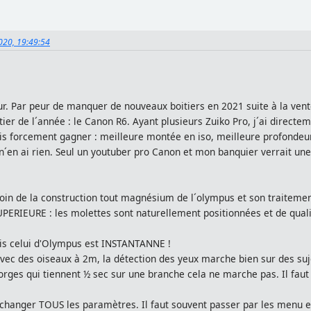
020, 19:49:54
ur. Par peur de manquer de nouveaux boitiers en 2021 suite à la ve
oitier de l´année : le Canon R6. Ayant plusieurs Zuiko Pro, j´ai dir
ais forcement gagner : meilleure montée en iso, meilleure profondeu
il n´en ai rien. Seul un youtuber pro Canon et mon banquier verrait 
 loin de la construction tout magnésium de l´olympus et son traiteme
PERIEURE : les molettes sont naturellement positionnées et de qualit
is celui d'Olympus est INSTANTANNE !
ec des oiseaux à 2m, la détection des yeux marche bien sur des sujets
rges qui tiennent ½ sec sur une branche cela ne marche pas. Il faut
 changer TOUS les paramètres. Il faut souvent passer par les menu e