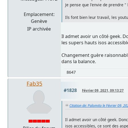
Je pense que l'envie de prendre " l
Emplacement:
Ils font bien leur travail, les yout
Genève
IP archivée
Il admet avoir un côté geek. Don
les supers hauts isos accessib
Changement guère raisonnable a
dans la balance.
8647
Fab35
#1828
Février 09, 2021, 09:13:27
Citation de: Palomito le Février 09, 2
Il admet avoir un côté geek. Donc 
isos accessibles, ce sont des asp