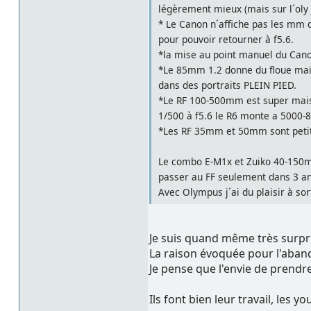
légèrement mieux (mais sur l´oly j
* Le Canon n´affiche pas les mm 
pour pouvoir retourner à f5.6.
*la mise au point manuel du Canon
*Le 85mm 1.2 donne du floue mais 
dans des portraits PLEIN PIED.
*Le RF 100-500mm est super mais 
1/500 à f5.6 le R6 monte a 5000-8
*Les RF 35mm et 50mm sont petit
Le combo E-M1x et Zuiko 40-150mm 
passer au FF seulement dans 3 ans 
Avec Olympus j´ai du plaisir à sort
Je suis quand même très surpr
La raison évoquée pour l'aband
Je pense que l'envie de prendre 
Ils font bien leur travail, les yo