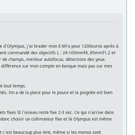
nte d´Olympus, j´ai brader mon E-M1x pour 1200euros après à
ectement commandé des objectifs L : 24-105mmf4, 85mmf1.2 et
r de champs, meilleur autofocus, détections des yeux.
une différence sur mon compte en banque mais pas sur mes
nt tout temps.
és. On a de la place pour le pouce et la poignée est bien
 fixes SI l´oiseau reste fixe 2-3 sec. Ce qui n´arrive dans
 donc choisir un collimateur fixe et là Olympus est même
t c´est beaucoup plus lent, même si les menus sont