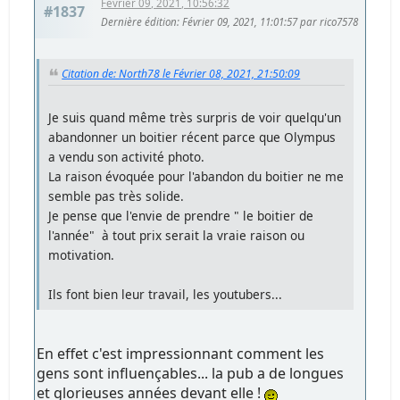
Février 09, 2021, 10:56:32
#1837
Dernière édition
: Février 09, 2021, 11:01:57 par rico7578
Citation de: North78 le Février 08, 2021, 21:50:09
Je suis quand même très surpris de voir quelqu'un
abandonner un boitier récent parce que Olympus
a vendu son activité photo.
La raison évoquée pour l'abandon du boitier ne me
semble pas très solide.
Je pense que l'envie de prendre " le boitier de
l'année" à tout prix serait la vraie raison ou
motivation.
Ils font bien leur travail, les youtubers...
En effet c'est impressionnant comment les
gens sont influençables... la pub a de longues
et glorieuses années devant elle !