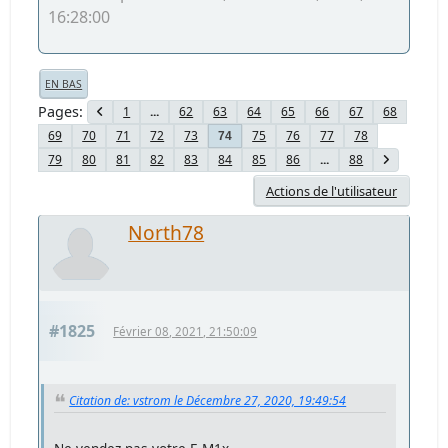
16:28:00
EN BAS
Pages
1
...
62
63
64
65
66
67
68
69
70
71
72
73
75
76
77
78
74
79
80
81
82
83
84
85
86
...
88
Actions de l'utilisateur
North78
#1825
Février 08, 2021, 21:50:09
Citation de: vstrom le Décembre 27, 2020, 19:49:54