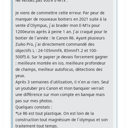
Ne vendez pas votre E-M1x .
Je viens de commettre cette erreur. Par peur de
manquer de nouveaux boitiers en 2021 suite à la
vente d´Olympus, j´ai brader mon E-M1x pour
1200euros après à peine 1 an. J´ai craqué pour le
boitier de l´année : le Canon R6. Ayant plusieurs
Zuiko Pro, j´ai directement commandé des
objectifs L : 24-105mmf4, 85mmf1.2 et 100-
500f5.6. Sur le papier je devais forcement gagner
: meilleure montée en iso, meilleure profondeur
de champs, meilleur autofocus, détections des
yeux.
Après 3 semaines d´utilisation, il n´en ai rien. Seul
un youtuber pro Canon et mon banquier verrait
une différence sur mon compte en banque mais
pas sur mes photos.
Quelques constats :
*Le R6 est tout plastique. On est loin de la
construction tout magnésium de l´olympus et son
traitement tout temps.