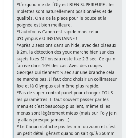
*L´ergonomie de l´Oly est BIEN SUPERIEURE : les
molettes sont naturellement positionnées et de
qualités. On a de la place pour le pouce et la
poignée est bien meilleure.
*L'autofocus Canon est rapide mais celui
d'Olympus est INSTANTANNE !
*Après 2 sessions dans un hide, avec des oiseaux
à 2m, la détection des yeux marche bien sur des
sujets fixes SI l´oiseau reste fixe 2-3 sec. Ce qui n
´arrive dans 10% des cas. Avec des rouges
Georges qui tiennent ½ sec sur une branche cela
ne marche pas. Il faut donc choisir un collimateur
fixe et là Olympus est même plus rapide.
*Pas de super control panel pour changer TOUS
les paramètres. Il faut souvent passer par les
menu et c´est beaucoup plus lent, même si les
menus sont légèrement mieux (mais sur l´oly je n
´y allais presque jamais...)
* Le Canon n´affiche pas les mm du zoom et c´est
un petit détail gênant quand on sait qu´à 360mm