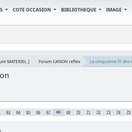
TS
COTE OCCASION
BIBLIOTHEQUE
IMAGE
rum MATERIEL ]
Forum CANON reflex
Le cinquième fil de
non
2
63
64
65
66
67
69
70
71
72
73
74
75
68
9