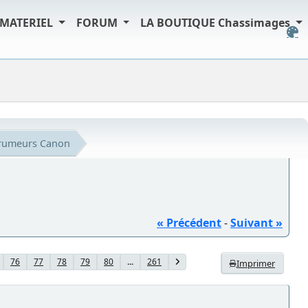
MATERIEL
FORUM
LA BOUTIQUE Chassimages
s rumeurs Canon
« Précédent
-
Suivant »
76
77
78
79
80
...
261
Imprimer