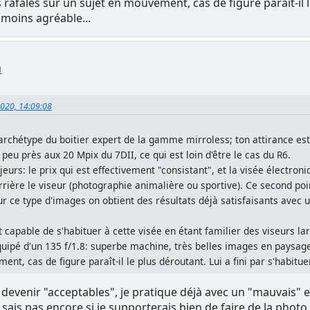
es rafales sur un sujet en mouvement, cas de figure paraît-il l
 moins agréable...
1
2020, 14:09:08
rchétype du boitier expert de la gamme mirroless; ton attirance est
eu près aux 20 Mpix du 7DII, ce qui est loin d'être le cas du R6.
urs: le prix qui est effectivement "consistant", et la visée électroni
rière le viseur (photographie animalière ou sportive). Ce second po
r ce type d'images on obtient des résultats déjà satisfaisants avec 
t capable de s'habituer à cette visée en étant familier des viseurs lar
quipé d'un 135 f/1.8: superbe machine, très belles images en paysage
ent, cas de figure paraît-il le plus déroutant. Lui a fini par s'habit
evenir "acceptables", je pratique déjà avec un "mauvais" e
sais pas encore si je supporterais bien de faire de la phot