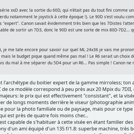
 série xxD avec la sortie du 60D, qui n'était pas du tout fini comme u
erdu notamment le joystick à cette époque !). Le 90D s'est voulu 
 "expert". Canon savait évidemment très bien que les 7Distes l'attend
ntable de sortir un 7D3, donc le 90D est une sorte de mix 80D-7D2... q
 je me tate encore pour savoir sur quel ML 24x36 je vais me prononc
, mais le budget pique quand même pas mal ! Le R6 serait un choix d
urais du mal à me séparer du 5D4 pour un R6... Pas simple ! Canon ne 
l'archétype du boitier expert de la gamme mirroless; ton a
 de ce modèle correspond à peu près aux 20 Mpix du 7DII, ce
ajeurs: le prix qui est effectivement "consistant", et la vis
sser de longs moments derrière le viseur (photographie anim
pour la photo familiale ou de paysage, mais pour ce type d
ui est près de quatre fois moins cher...
est capable de s'habituer à cette visée en étant familier des 
Sony d'un ami équipé d'un 135 f/1.8: superbe machine, très