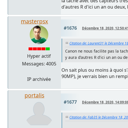
la tache avec des capteurs très 
d'autres R d'ici un an ou deux, 
masterpsx
#1676
Décembre 18, 2020, 12:50:4
Citation de: Laurent31 le Décembre 1
Canon ne nous facilite pas la tach
Hyper actif
y aura d'autres R d'ici un an ou d
Messages: 4005
On sait plus ou moins à quoi s'
90MP), je verrais bien un remp
IP archivée
portalis
#1677
Décembre 18, 2020, 14:09:0
Citation de: Fab35 le Décembre 18, 2