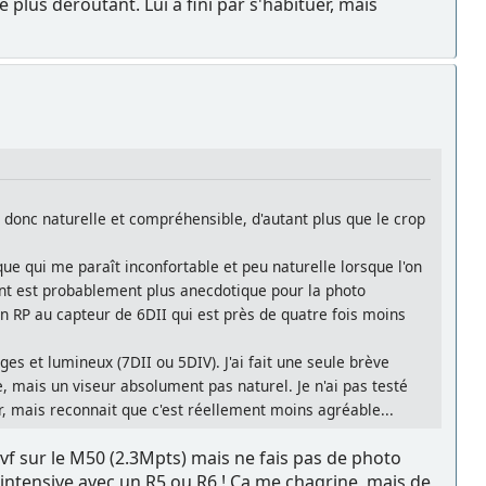
e plus déroutant. Lui a fini par s'habituer, mais
 donc naturelle et compréhensible, d'autant plus que le crop
que qui me paraît inconfortable et peu naturelle lorsque l'on
int est probablement plus anecdotique pour la photo
un RP au capteur de 6DII qui est près de quatre fois moins
ges et lumineux (7DII ou 5DIV). J'ai fait une seule brève
, mais un viseur absolument pas naturel. Je n'ai pas testé
uer, mais reconnait que c'est réellement moins agréable...
vf sur le M50 (2.3Mpts) mais ne fais pas de photo
o intensive avec un R5 ou R6 ! Ca me chagrine, mais de