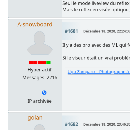
Seul le mode liveview du reflex
Mais le reflex en visée optique
A-snowboard
#1681
Décembre 18, 2020, 22:24:3
Il y a des pro avec des ML qui
Si le viseur était un vrai probl
Hyper actif
Ugo Zamparo – Photographe à T
Messages: 2216
IP archivée
golan
#1682
Décembre 18, 2020, 23:46:3