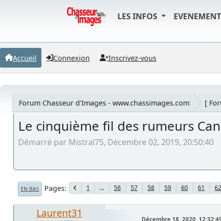
LES INFOS
EVENEMEN
Accueil
Connexion
Inscrivez-vous
Forum Chasseur d'Images - www.chassimages.com
[ Fo
Le cinquième fil des rumeurs Ca
Démarré par Mistral75, Décembre 02, 2019, 20:50:40
Pages
1
...
56
57
58
59
60
61
6
EN BAS
Laurent31
Décembre 18, 2020, 12:32:4