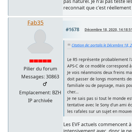
pas naturel. Je n'ai pas testé l
reconnait que c'est réellement
Fab35
#1678
Décembre 18, 2020, 14:18:5
Citation de: portalis le Décembre 18, 
Le R5 représente probablement l'a
APS-C de ce modèle correspond à p
Pilier du forum
Je vois néanmoins deux freins maje
Messages: 30863
doit passer de longs moments der
familiale ou de paysage, mais pou
cher...
Emplacement: BZH
Je ne sais pas si tout le monde es
IP archivée
tentative avec le Sony d'un ami é
les rafales sur un sujet en mouvem
Les EVF actuels commencent à d
intensivement avec, donc je ne 