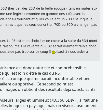
n 50D (héritier des 20D de la belle époque), tant en matériaux
comme une légère remontée en gamme des xxD, avec la
aient au tournant et qu'ils voulaient un 7D3 ! Sauf que je
ui ne ravit que les ceuz qui ont un 70D ou 80D à changer, pas
er. Le R5 est mon choix 1er de coeur à la suite du 5D4 (dont
e raison, mais la revente du 6D2 serait vraiment faible donc
nous aide pas trop sur ce coup !!
(sauf à nous aider à
ttirance est donc naturelle et compréhensible,
 qui est loin d'être le cas du R6.
ée électronique qui me paraît inconfortable et peu
alière ou sportive). Ce second point est
'images on obtient des résultats déjà satisfaisants
viseurs larges et lumineux (7DII ou 5DIV). J'ai fait une
 belles images en paysage, mais un viseur absolument