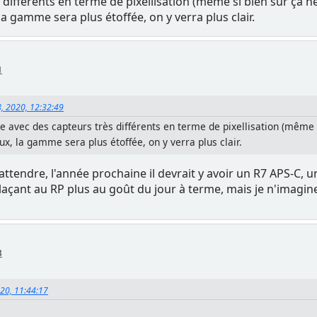
différents en terme de pixellisation (même si bien sûr ça ne 
la gamme sera plus étoffée, on y verra plus clair.
1
8, 2020, 12:32:49
e avec des capteurs très différents en terme de pixellisation (même si
eux, la gamme sera plus étoffée, on y verra plus clair.
attendre, l'année prochaine il devrait y avoir un R7 APS-C, un
laçant au RP plus au goût du jour à terme, mais je n'imagine
8
020, 11:44:17