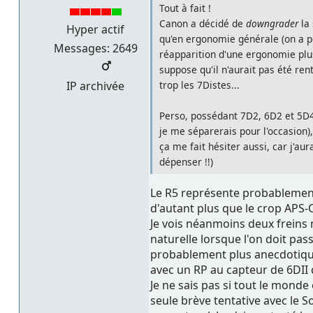
Tout à fait !
Canon a décidé de
downgrader
la
Hyper actif
qu'en ergonomie générale (on a p
Messages: 2649
réapparition d'une ergonomie plus
suppose qu'il n'aurait pas été re
trop les 7Distes...
IP archivée
Perso, possédant 7D2, 6D2 et 5D4,
je me séparerais pour l'occasion)
ça me fait hésiter aussi, car j'a
dépenser !!)
Le R5 représente probablement 
d'autant plus que le crop APS-C
Je vois néanmoins deux freins m
naturelle lorsque l'on doit pa
probablement plus anecdotique 
avec un RP au capteur de 6DII q
Je ne sais pas si tout le monde 
seule brève tentative avec le 