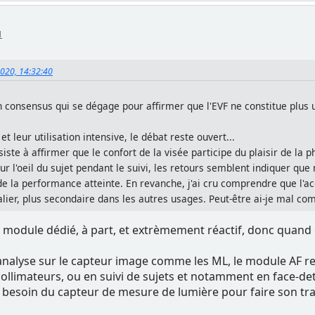
1
2020, 14:32:40
un consensus qui se dégage pour affirmer que l'EVF ne constitue plu
t leur utilisation intensive, le débat reste ouvert...
siste à affirmer que le confort de la visée participe du plaisir de la 
sur l'oeil du sujet pendant le suivi, les retours semblent indiquer q
de la performance atteinte. En revanche, j'ai cru comprendre que l'ac
alier, plus secondaire dans les autres usages. Peut-être ai-je mal com
n module dédié, à part, et extrèmement réactif, donc quand ç
 analyse sur le capteur image comme les ML, le module AF r
limateurs, ou en suivi de sujets et notamment en face-detect
 a besoin du capteur de mesure de lumière pour faire son t