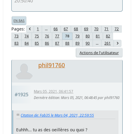
20:50:40
EN BAS
Pages
1
...
66
67
68
69
70
71
72
73
74
75
76
77
79
80
81
82
78
83
84
85
86
87
88
89
90
...
261
Actions de l'utilisateur
phil91760
Mars 05, 2021, 06:41:57
#1925
Dernière édition
: Mars 05, 2021, 06:48:45 par phil91760
Citation de: Fab35 le Mars 04, 2021, 22:59:55
Euhhh... tu as des oeillères ou quoi ?