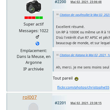
#2200
Mai 02, 2021, 23:06:48
Citation de: oeufmollet le Mai 02, 202
Super actif
Excellent résumé.
Messages: 1022
Un RP à 1000€ ou même un R à 1800
D'où l'intérêt d'un R7 APSC et p
beaucoup de monde, et sur lequel 
Emplacement:
Citation de: Katana le Mai 02, 2021, 
Dans la Meuse, en
Argonne
Ah, merci. Je me sens moins seu
IP archivée
Tout pareil
flickr.com/photos/christophe55
rol007
#2201
Mai 02, 2021, 23:38:15