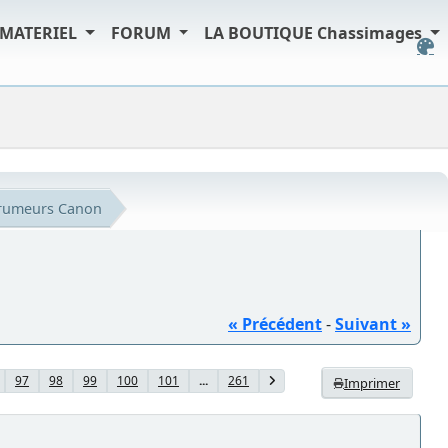
MATERIEL
FORUM
LA BOUTIQUE Chassimages
s rumeurs Canon
« Précédent
-
Suivant »
97
98
99
100
101
...
261
Imprimer