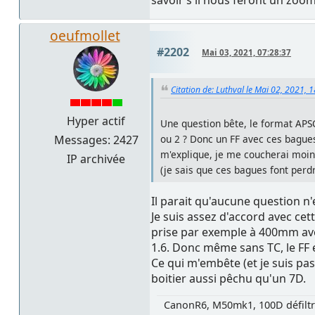
oeufmollet
#2202
Mai 03, 2021, 07:28:37
Citation de: Luthval le Mai 02, 2021, 
Hyper actif
Une question bête, le format APSC
Messages: 2427
ou 2 ? Donc un FF avec ces bagues 
m'explique, je me coucherai moin
IP archivée
(je sais que ces bagues font perd
Il parait qu'aucune question n
Je suis assez d'accord avec cett
prise par exemple à 400mm av
1.6. Donc même sans TC, le FF 
Ce qui m'embête (et je suis pas
boitier aussi pêchu qu'un 7D.
CanonR6, M50mk1, 100D défilt