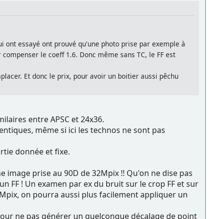
x qui ont essayé ont prouvé qu'une photo prise par exemple à
compenser le coeff 1.6. Donc même sans TC, le FF est
placer. Et donc le prix, pour avoir un boitier aussi pêchu
milaires entre APSC et 24x36.
entiques, même si ici les technos ne sont pas
rtie donnée et fixe.
ne image prise au 90D de 32Mpix !! Qu'on ne dise pas
un FF ! Un examen par ex du bruit sur le crop FF et sur
2Mpix, on pourra aussi plus facilement appliquer un
ew pour ne pas générer un quelconque décalage de point