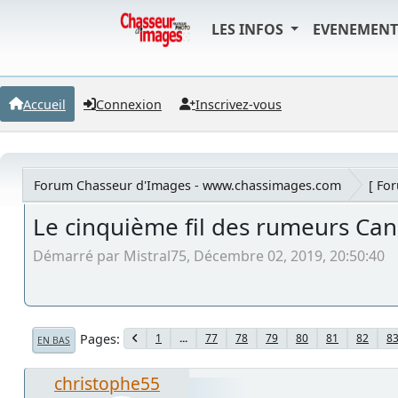
LES INFOS
EVENEMEN
Accueil
Connexion
Inscrivez-vous
Forum Chasseur d'Images - www.chassimages.com
[ Fo
Le cinquième fil des rumeurs Ca
Démarré par Mistral75, Décembre 02, 2019, 20:50:40
Pages
1
...
77
78
79
80
81
82
8
EN BAS
christophe55