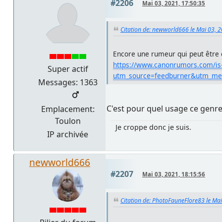
#2206
Mai 03, 2021, 17:50:35
Citation de: newworld666 le Mai 03, 
Encore une rumeur qui peut être c
https://www.canonrumors.com/is-
Super actif
utm_source=feedburner&utm_m
Messages: 1363
C'est pour quel usage ce genre
Emplacement:
Toulon
Je croppe donc je suis.
IP archivée
newworld666
#2207
Mai 03, 2021, 18:15:56
Citation de: PhotoFauneFlore83 le Mai