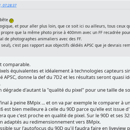
1, 07:28:37
 bête
logique, et pour aller plus loin, que ce soit ici ou ailleurs, tous ceu
propre que la même photo prise à 400mm avec un FF recadrée pour 
mal de photographes animaliers avec des FF.
 seul), c'est pas rapport aux objectifs dédiés APSC que je devrais rem
st comparable.
pixels équivalentes et idéalement à technologies capteurs si
é APSC, donne la def du 7D2 et les résultats seront quasi id
.
dégrade d'autant la "qualité du pixel" pour une taille de so
nal à peine 8Mpix ... et on va par exemple le comparer à u
 est bien meilleure à celle du 90D parce qu'elle est issue d'
a que c'est proche en qualité de pixel. Sur le 90D et ses 3
ien adaptés au redimensionnement vers 8Mpix.
possible sur l'autofocus du 90D qu'il faudra faire en livevi