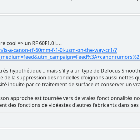
e cool => un RF 60F1.0 L ..
is-a-canon-rf-60mm-f-1-0l-usm-on-the-way-cr1/?
m_medium=feed&utm_campaign=Feed%3A+canonrumors%
s, très hypothétique .. mais s'il y a un type de Defocus Smoo
tive de la suppression des rondelles d'oignons aussi nettes qu
é induite par ce traitement de surface et conserver un vrai 
on approche est tournée vers de vraies fonctionnalités nov
t des fonctions de vidéastes d'autres fabricants dans ses