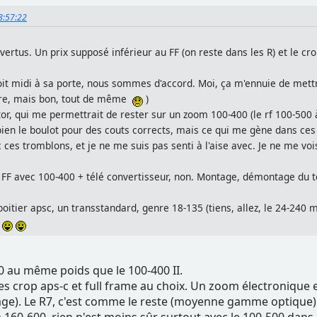
18:57:22
vertus. Un prix supposé inférieur au FF (on reste dans les R) et le cro
voit midi à sa porte, nous sommes d'accord. Moi, ça m'ennuie de mettr
être, mais bon, tout de même
)
tor, qui me permettrait de rester sur un zoom 100-400 (le rf 100-500 
 bien le boulot pour des couts corrects, mais ce qui me gène dans ces 
c ces tromblons, et je ne me suis pas senti à l'aise avec. Je ne me 
n FF avec 100-400 + télé convertisseur, non. Montage, démontage du tc, pf
oitier apsc, un transstandard, genre 18-135 (tiens, allez, le 24-240
e
0 au même poids que le 100-400 II.
es crop aps-c et full frame au choix. Un zoom électroniqu
ge). Le R7, c'est comme le reste (moyenne gamme optique) p
 160-600, rien n'est moins sûr surtout avec le 100-500 dans