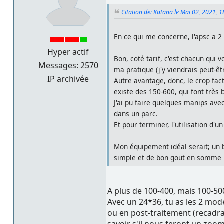
Citation de: Katana le Mai 02, 2021, 
En ce qui me concerne, l'apsc a 2 
Hyper actif
Bon, coté tarif, c'est chacun qui 
Messages: 2570
ma pratique (j'y viendrais peut-
IP archivée
Autre avantage, donc, le crop fac
existe des 150-600, qui font très
J'ai pu faire quelques manips ave
dans un parc.
Et pour terminer, l'utilisation d'u
Mon équipement idéal serait; un b
simple et de bon gout en somm
A plus de 100-400, mais 100-50
Avec un 24*36, tu as les 2 mod
ou en post-traitement (recadra
savoir s'il nous feront un zoom