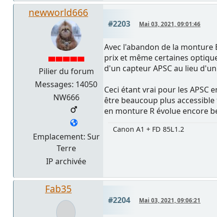
newworld666
#2203
Mai 03, 2021, 09:01:46
Avec l'abandon de la monture E
prix et même certaines optique
d'un capteur APSC au lieu d'un
Pilier du forum
Messages: 14050
Ceci étant vrai pour les APSC
NW666
être beaucoup plus accessible f
en monture R évolue encore bea
Canon A1 + FD 85L1.2
Emplacement: Sur
Terre
IP archivée
Fab35
#2204
Mai 03, 2021, 09:06:21