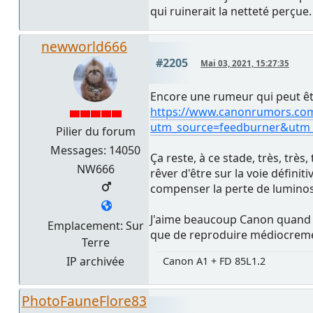
qui ruinerait la netteté perçue.
newworld666
#2205
Mai 03, 2021, 15:27:35
Encore une rumeur qui peut êtr
https://www.canonrumors.com/
utm_source=feedburner&ut
Pilier du forum
Messages: 14050
Ça reste, à ce stade, très, trè
NW666
rêver d'être sur la voie défini
compenser la perte de luminosit
J'aime beaucoup Canon quand s
Emplacement: Sur
que de reproduire médiocremen
Terre
IP archivée
Canon A1 + FD 85L1.2
PhotoFauneFlore83