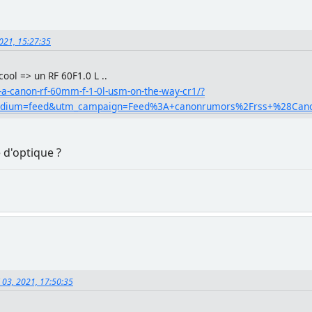
2021, 15:27:35
ool => un RF 60F1.0 L ..
a-canon-rf-60mm-f-1-0l-usm-on-the-way-cr1/?
edium=feed&utm_campaign=Feed%3A+canonrumors%2Frss+%28Ca
 d'optique ?
 03, 2021, 17:50:35