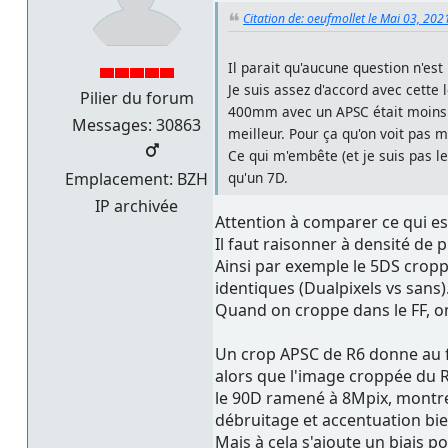
Citation de: oeufmollet le Mai 03, 202
Il parait qu'aucune question n'est
Je suis assez d'accord avec cette 
Pilier du forum
400mm avec un APSC était moins 
Messages: 30863
meilleur. Pour ça qu'on voit pas 
Ce qui m'embête (et je suis pas le
qu'un 7D.
Emplacement: BZH
IP archivée
Attention à comparer ce qui e
Il faut raisonner à densité de 
Ainsi par exemple le 5DS cropp
identiques (Dualpixels vs sans)
Quand on croppe dans le FF, on 
Un crop APSC de R6 donne au fi
alors que l'image croppée du R6
le 90D ramené à 8Mpix, montrer
débruitage et accentuation b
Mais à cela s'ajoute un biais 