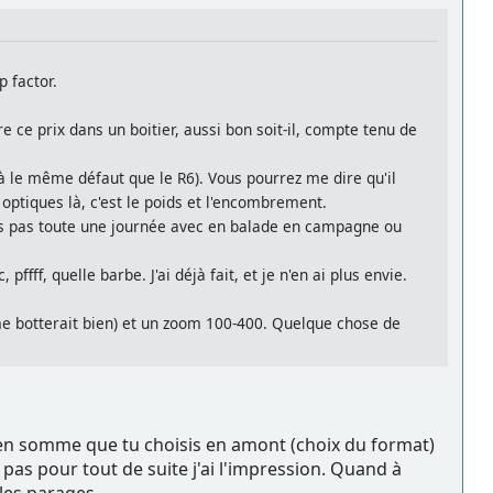
p factor.
e ce prix dans un boitier, aussi bon soit-il, compte tenu de
à le même défaut que le R6). Vous pourrez me dire qu'il
optiques là, c'est le poids et l'encombrement.
vois pas toute une journée avec en balade en campagne ou
fff, quelle barbe. J'ai déjà fait, et je n'en ai plus envie.
 me botterait bien) et un zoom 100-400. Quelque chose de
e en somme que tu choisis en amont (choix du format)
as pour tout de suite j'ai l'impression. Quand à
 les parages.