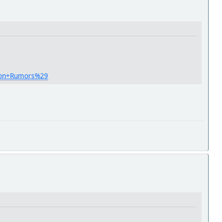
non+Rumors%29