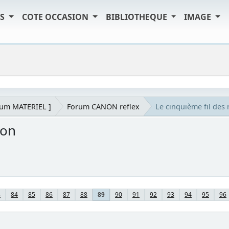
TS
COTE OCCASION
BIBLIOTHEQUE
IMAGE
rum MATERIEL ]
Forum CANON reflex
Le cinquième fil de
non
3
84
85
86
87
88
90
91
92
93
94
95
96
89