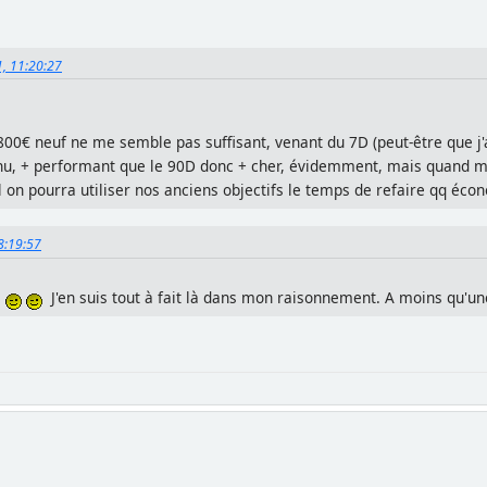
1, 11:20:27
€ neuf ne me semble pas suffisant, venant du 7D (peut-être que j'ai
êchu, + performant que le 90D donc + cher, évidemment, mais quand 
on pourra utiliser nos anciens objectifs le temps de refaire qq écon
18:19:57
l
J'en suis tout à fait là dans mon raisonnement. A moins qu'une