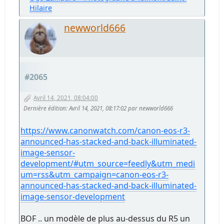
Hilaire
newworld666
#2065
Avril 14, 2021, 08:04:00
Dernière édition
: Avril 14, 2021, 08:17:02 par newworld666
https://www.canonwatch.com/canon-eos-r3-
announced-has-stacked-and-back-illuminated-
image-sensor-
development/#utm_source=feedly&utm_medi
um=rss&utm_campaign=canon-eos-r3-
announced-has-stacked-and-back-illuminated-
image-sensor-development
BOF .. un modèle de plus au-dessus du R5 un