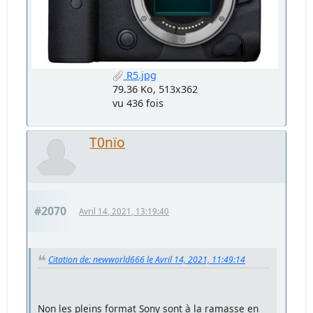
R5.jpg
79.36 Ko, 513x362
vu 436 fois
T0nïo
#2070
Avril 14, 2021, 13:19:40
Citation de: newworld666 le Avril 14, 2021, 11:49:14
Non les pleins format Sony sont à la ramasse en