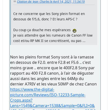
Citation de: Jean_Charles le Avril 14, 2021, 11:34:19
Ce ne concerne que les Sony plein format en
dessous de f/5,6, donc ? Et leurs APS-C ?
Du coup ça douche mes espérances
Je vais attendre que les rumeurs de Canon FF low
cost et/ou RP MK II se concrétisent, ou pas ...
Non les pleins format Sony sont à la ramasse
en dessous de F2.0. entre F2.8 et F5.6 .. c'est
moins grave .. encore que le 400F2.8 Sony par
rapport au 400 F2.8 canon, à l'air de déguster
aussi dans les angles entre les 64Mp du
dernier A7RIV et les vieux 50MP de chez Canon
https://www.the-digital-
picture.com/Reviews/ISO-12233-Sample-
Crops.aspx?
Lens=1549&Camera=1538&Sample=0&FLI=0&