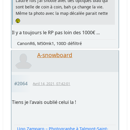
L'autre fois j'ai shooté avec des optiques blad qui
sont belle de coin à coin, bah ça change la vie.
Même ta photo avec la map décalée parait nette
Il y a toujours le RP pas loin des 1000€ ...
CanonR6, M50mk1, 100D défiltré
A-snowboard
#2064
Avril 14, 2021, 07:42:01
Tiens je l'avais oublié celui la !
Ugo Zamparo – Photographe à Talmont-Saint-