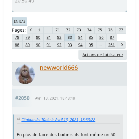
20:50:40
EN BAS
Pages
1
...
71
72
73
74
75
76
77
78
79
80
81
82
84
85
86
87
83
88
89
90
91
92
93
94
95
...
261
Actions de l'utilisateur
newworld666
#2050
Avril 13, 2021, 18:48:48
Citation de: T0nïo le Avril 13, 2021, 18:33:22
En plus de faire des boitiers ils font même un 50