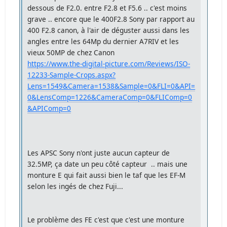
dessous de F2.0. entre F2.8 et F5.6 .. c'est moins
grave .. encore que le 400F2.8 Sony par rapport au
400 F2.8 canon, à l'air de déguster aussi dans les
angles entre les 64Mp du dernier A7RIV et les
vieux 50MP de chez Canon
https://www.the-digital-picture.com/Reviews/ISO-
12233-Sample-Crops.aspx?
Lens=1549&Camera=1538&Sample=0&FLI=0&API=
0&LensComp=1226&CameraComp=0&FLIComp=0
&APIComp=0
Les APSC Sony n'ont juste aucun capteur de
32.5MP, ça date un peu côté capteur .. mais une
monture E qui fait aussi bien le taf que les EF-M
selon les ingés de chez Fuji...
Le problème des FE c'est que c'est une monture