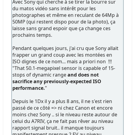
Avec Sony qui cherche à se tirer la bourre sur
du matos vidéo sans intérêt pour les
photographes et même en reculant de 64Mp à
50MP (qui restent dispo pour de la photo), ça
laisse sans grand espoir que ça change ces
prochains temps.
Pendant quelques jours, j'ai cru que Sony allait
frapper un grand coup avec les montées en
ISO dignes de ce nom... mais a priori non !!!
"That 50.1-megapixel sensor is capable of 15-
stops of dynamic range
and does not
sacrifice any previously-expected ISO
performance.
"
Depuis le 1Dx il y a plus 8 ans, il ne s'est rien
passé de ce côté => ni chez Canon et encore
moins chez Sony .. si le niveau reste autour de
celui du A7RIV, ça ne fait pas rêver au niveau
rapport signal bruit.. il manque toujours
manifestement presque 2 EV au niveau