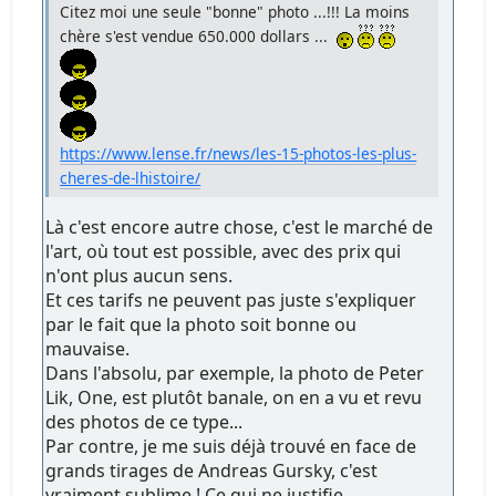
Citez moi une seule "bonne" photo ...!!! La moins
chère s'est vendue 650.000 dollars ...
https://www.lense.fr/news/les-15-photos-les-plus-
cheres-de-lhistoire/
Là c'est encore autre chose, c'est le marché de
l'art, où tout est possible, avec des prix qui
n'ont plus aucun sens.
Et ces tarifs ne peuvent pas juste s'expliquer
par le fait que la photo soit bonne ou
mauvaise.
Dans l'absolu, par exemple, la photo de Peter
Lik, One, est plutôt banale, on en a vu et revu
des photos de ce type...
Par contre, je me suis déjà trouvé en face de
grands tirages de Andreas Gursky, c'est
vraiment sublime ! Ce qui ne justifie