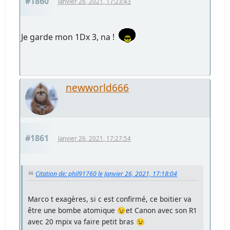
#1860
Janvier 26, 2021, 17:23:43
Je garde mon 1Dx 3, na !
newworld666
#1861
Janvier 26, 2021, 17:27:54
Citation de: phil91760 le Janvier 26, 2021, 17:18:04
Marco t exagères, si c est confirmé, ce boitier va
être une bombe atomique 😉et Canon avec son R1
avec 20 mpix va faire petit bras 😉