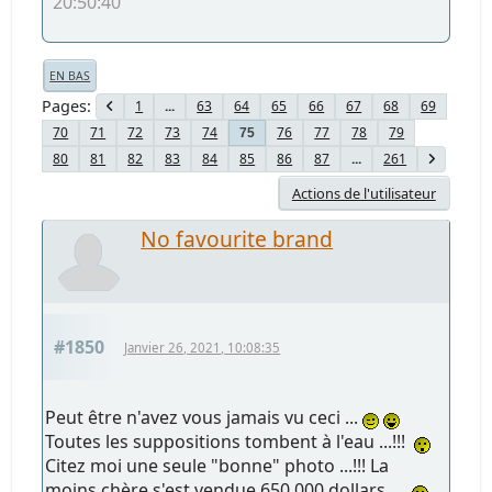
20:50:40
EN BAS
Pages
1
...
63
64
65
66
67
68
69
70
71
72
73
74
76
77
78
79
75
80
81
82
83
84
85
86
87
...
261
Actions de l'utilisateur
No favourite brand
#1850
Janvier 26, 2021, 10:08:35
Peut être n'avez vous jamais vu ceci ...
Toutes les suppositions tombent à l'eau ...!!!
Citez moi une seule "bonne" photo ...!!! La
moins chère s'est vendue 650.000 dollars ...