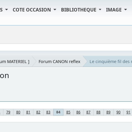
TS
COTE OCCASION
BIBLIOTHEQUE
IMAGE
rum MATERIEL ]
Forum CANON reflex
Le cinquième fil de
non
8
79
80
81
82
83
85
86
87
88
89
90
91
84