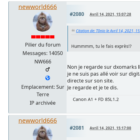
newworld666
#2080
Avril 14, 2021, 15:07:28
Citation de: T0nïo le Avril 14, 2021, 1
Pilier du forum
Hummmm, tu le fais exprès!?
Messages: 14050
NW666
Non je regarde sur dxomarks
l
je ne suis pas allé voir sur dig
directe sur son site.
Emplacement: Sur
Je regarde et je te dis.
Terre
Canon A1 + FD 85L1.2
IP archivée
newworld666
#2081
Avril 14, 2021, 15:17:00