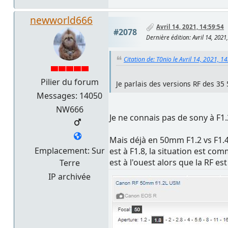
newworld666
Avril 14, 2021, 14:59:54
#2078
Dernière édition
: Avril 14, 20
Citation de: T0nïo le Avril 14, 2021, 1
Pilier du forum
Je parlais des versions RF des 35 
Messages: 14050
NW666
Je ne connais pas de sony à F1.2
Mais déjà en 50mm F1.2 vs F1.
Emplacement: Sur
est à F1.8, la situation est c
est à l'ouest alors que la RF es
Terre
IP archivée