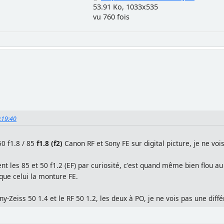
53.91 Ko, 1033x535
vu 760 fois
3:19:40
50 f1.8 / 85
f1.8 (f2)
Canon RF et Sony FE sur digital picture, je ne vo
t les 85 et 50 f1.2 (EF) par curiosité, c'est quand même bien flou au
que celui la monture FE.
y-Zeiss 50 1.4 et le RF 50 1.2, les deux à PO, je ne vois pas une dif