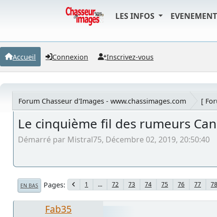
LES INFOS
EVENEMEN
Accueil
Connexion
Inscrivez-vous
Forum Chasseur d'Images - www.chassimages.com
[ Fo
Le cinquième fil des rumeurs Ca
Démarré par Mistral75, Décembre 02, 2019, 20:50:40
Pages
1
...
72
73
74
75
76
77
7
EN BAS
Fab35