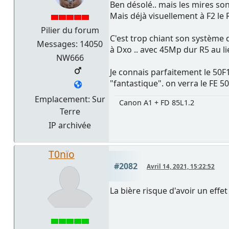
Ben désolé.. mais les mires son
Mais déjà visuellement à F2 le 
Pilier du forum
C'est trop chiant son système 
Messages: 14050
à Dxo .. avec 45Mp dur R5 au l
NW666
Je connais parfaitement le 50F1
"fantastique". on verra le FE 
Emplacement: Sur
Canon A1 + FD 85L1.2
Terre
IP archivée
T0nïo
#2082
Avril 14, 2021, 15:22:52
La bière risque d'avoir un effe