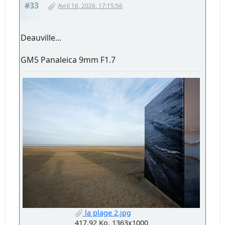
#33
Avril 16, 2026, 17:15:56
Deauville...
GM5 Panaleica 9mm F1.7
la plage 2.jpg
417.92 Ko, 1363x1000