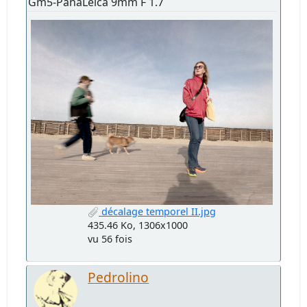
Gm5-PanaLeica 9mm F 1.7
décalage temporel II.jpg
435.46 Ko, 1306x1000
vu 56 fois
Pedrolino