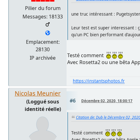
Pilier du forum
une truc intéressant : Pugetsyst
Messages: 18133
Leur test est super interessant : 
qu'un PC bien performant d'aujour
Emplacement:
28130
Testé comment
IP archivée
Avec Rosetta2 ou une bêta App
https://instantsphotos.fr
Nicolas Meunier
#6
(Loggué sous
Décembre 02, 2020, 18:00:17
identité réelle)
Citation de: Dub le Décembre 02, 202
Testé comment
Avec Rosetta2 ou une bêta Apple 