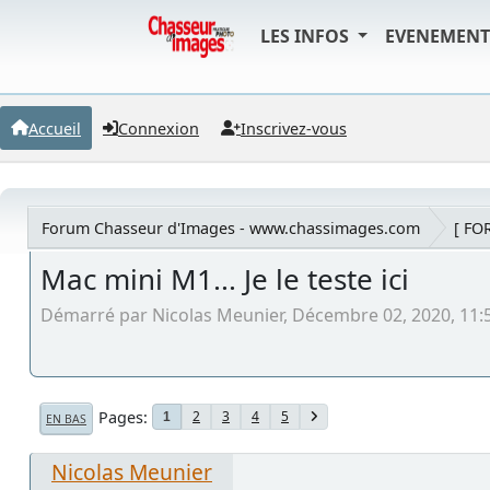
LES INFOS
EVENEMEN
Accueil
Connexion
Inscrivez-vous
Forum Chasseur d'Images - www.chassimages.com
[ FO
Mac mini M1... Je le teste ici
Démarré par Nicolas Meunier, Décembre 02, 2020, 11:
Pages
2
3
4
5
1
EN BAS
Nicolas Meunier