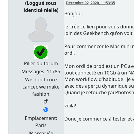
(Loggué sous
Décembre 02, 2020, 11:53:35
identité réelle)
Bonjour
Je crée ce lien pour vous donn
loin des Geekbench qu'on voit 
Pour commencer le Mac mini ne r
ordi.
Pilier du forum
Mon ordi de prod est un PC av
Messages: 11786
tout connecté en 10Gb à un NA
Mon workflow d'habitude : je 
We don't cure
avec des aperçu dynamique sur L
cancer, we make
Quand je retouche j'ai Photosh
fashion
voila!
Emplacement:
Donc je commence à tester et a
Paris
IP archivée