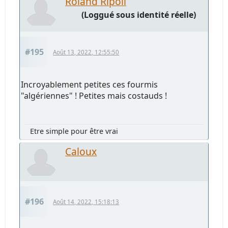
Roland Ripoll
(Loggué sous identité réelle)
#195
Août 13, 2022, 12:55:50
Incroyablement petites ces fourmis
"algériennes" ! Petites mais costauds !
Etre simple pour être vrai
Caloux
#196
Août 14, 2022, 15:18:13