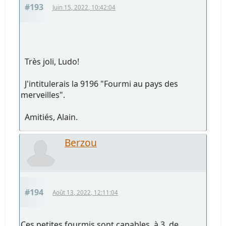
#193
Juin 15, 2022, 10:42:04
Très joli, Ludo!
J'intitulerais la 9196 "Fourmi au pays des
merveilles".
Amitiés, Alain.
Berzou
#194
Août 13, 2022, 12:11:04
Ces petites fourmis sont capables, à 3, de