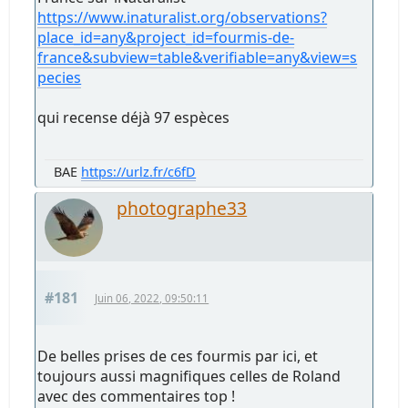
https://www.inaturalist.org/observations?
place_id=any&project_id=fourmis-de-
france&subview=table&verifiable=any&view=s
pecies
qui recense déjà 97 espèces
BAE
https://urlz.fr/c6fD
photographe33
#181
Juin 06, 2022, 09:50:11
De belles prises de ces fourmis par ici, et
toujours aussi magnifiques celles de Roland
avec des commentaires top !