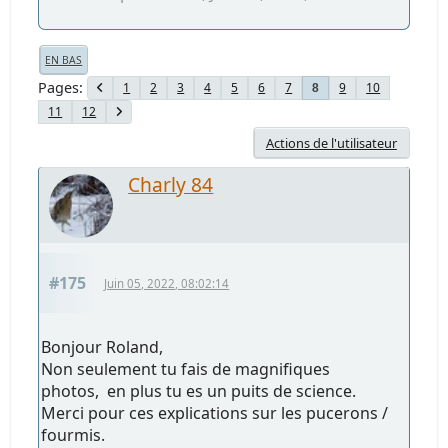
EN BAS
Pages
1
2
3
4
5
6
7
9
10
8
11
12
Actions de l'utilisateur
Charly 84
#175
Juin 05, 2022, 08:02:14
Bonjour Roland,
Non seulement tu fais de magnifiques
photos, en plus tu es un puits de science.
Merci pour ces explications sur les pucerons /
fourmis.