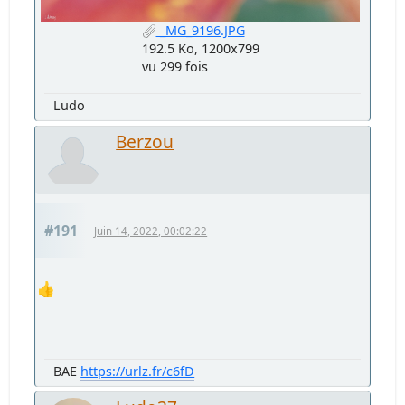
_MG_9196.JPG
192.5 Ko, 1200x799
vu 299 fois
Ludo
Berzou
#191
Juin 14, 2022, 00:02:22
👍
BAE
https://urlz.fr/c6fD