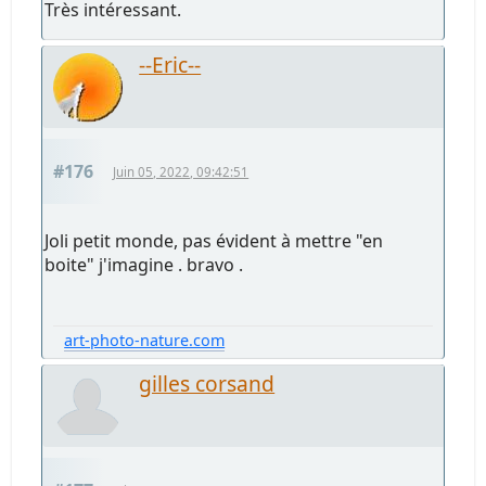
Très intéressant.
--Eric--
#176
Juin 05, 2022, 09:42:51
Joli petit monde, pas évident à mettre "en
boite" j'imagine . bravo .
art-photo-nature.com
gilles corsand