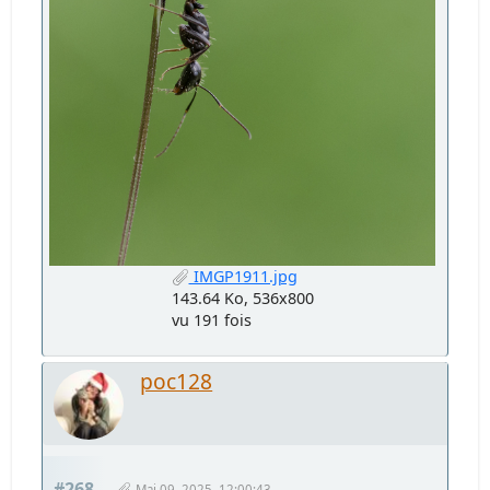
IMGP1911.jpg
143.64 Ko, 536x800
vu 191 fois
poc128
#268
Mai 09, 2025, 12:00:43