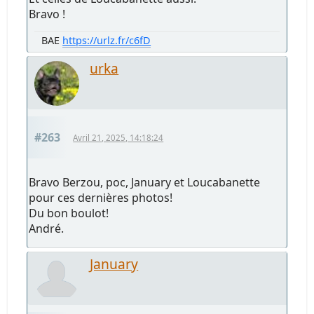
Bravo !
BAE
https://urlz.fr/c6fD
urka
#263
Avril 21, 2025, 14:18:24
Bravo Berzou, poc, January et Loucabanette
pour ces dernières photos!
Du bon boulot!
André.
January