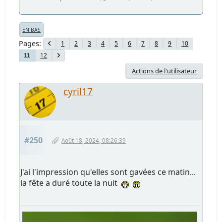
EN BAS
Pages
1
2
3
4
5
6
7
8
9
10
12
11
Actions de l'utilisateur
cyril17
#250
Août 18, 2024, 08:26:39
J'ai l'impression qu'elles sont gavées ce matin...
la fête a duré toute la nuit