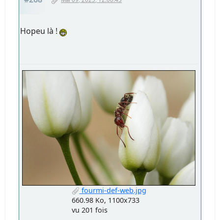
Hopeu là !
fourmi-def-web.jpg
660.98 Ko, 1100x733
vu 201 fois