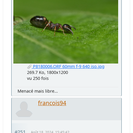
P8180006.ORF 60mm f-9 640 iso.jpg
269.7 Ko, 1800x1200
vu 250 fois
Menacé mais libre...
francois94
#251
Août 18, 2024, 15:45:42