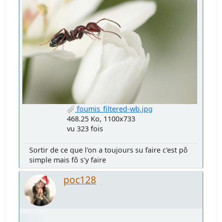
foumis_filtered-wb.jpg
468.25 Ko, 1100x733
vu 323 fois
Sortir de ce que l'on a toujours su faire c'est pô
simple mais fô s'y faire
poc128