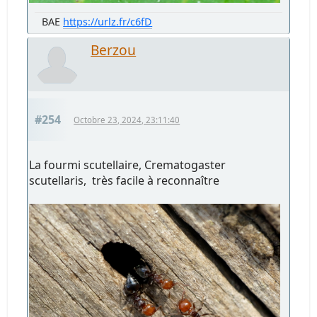
BAE
https://urlz.fr/c6fD
Berzou
#254
Octobre 23, 2024, 23:11:40
La fourmi scutellaire, Crematogaster
scutellaris, très facile à reconnaître