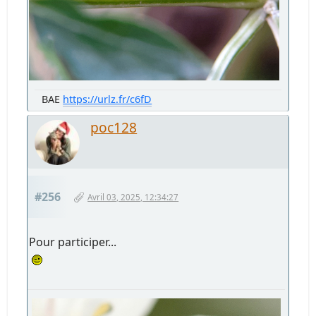
BAE
https://urlz.fr/c6fD
poc128
#256
Avril 03, 2025, 12:34:27
Pour participer...