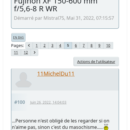
Fujinon XF 150-600 mm
f/5,6-8 R WR
Démarré par Mistral75, Mai 31, 2022, 07:15:57
EN BAS
Pages
1
2
3
4
6
7
8
9
10
5
11
12
Actions de l'utilisateur
11MichelDu11
#100
Juin 26, 2022, 14:04:03
...Personne n'est obligé de les regarder si on
n'aime pas, sinon c'est du masochisme.....