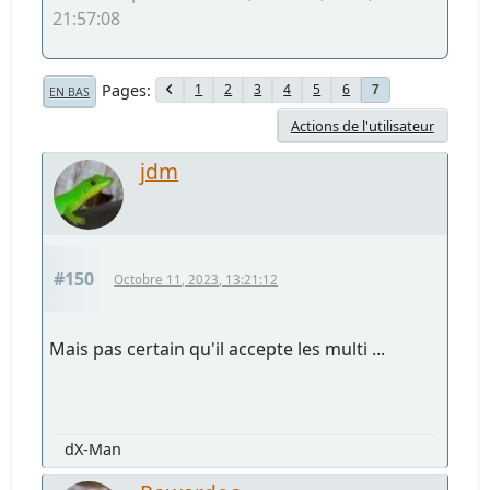
21:57:08
Pages
1
2
3
4
5
6
7
EN BAS
Actions de l'utilisateur
jdm
#150
Octobre 11, 2023, 13:21:12
Mais pas certain qu'il accepte les multi ...
dX-Man