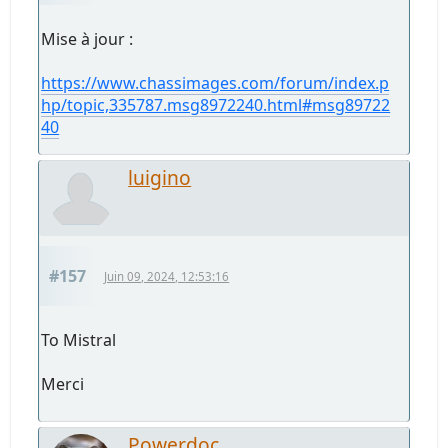
Mise à jour :
https://www.chassimages.com/forum/index.p
hp/topic,335787.msg8972240.html#msg89722
40
luigino
#157
Juin 09, 2024, 12:53:16
To Mistral
Merci
Powerdoc