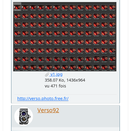
v1.jpg
358.07 Ko, 1436x964
vu 471 fois
http://verso.photo.free.fr/
Verso92