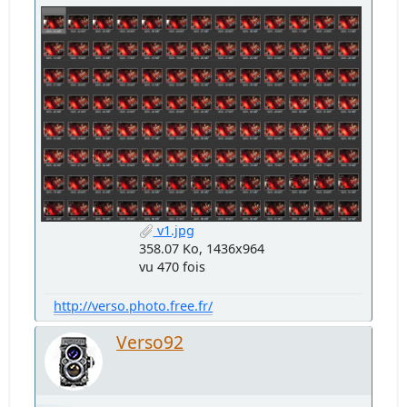
v1.jpg
358.07 Ko, 1436x964
vu 470 fois
http://verso.photo.free.fr/
Verso92