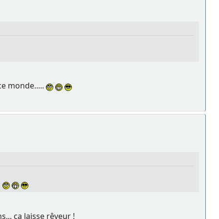
ce monde.....
.
.. ça laisse rêveur !