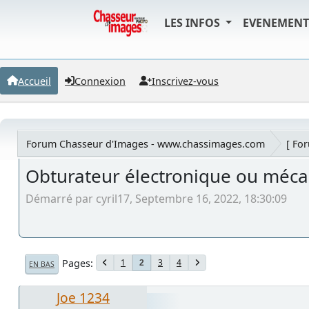
LES INFOS
EVENEMEN
Accueil
Connexion
Inscrivez-vous
Forum Chasseur d'Images - www.chassimages.com
[ Fo
Obturateur électronique ou méca
Démarré par cyril17, Septembre 16, 2022, 18:30:09
Pages
1
3
4
2
EN BAS
Joe 1234