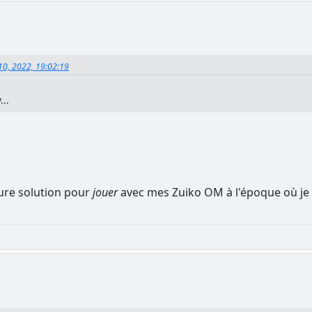
10, 2022, 19:02:19
...
eure solution pour
jouer
avec mes Zuiko OM à l'époque où je l'a