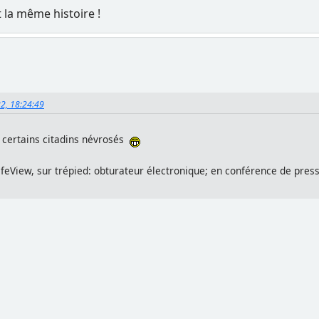
t la même histoire !
22, 18:24:49
de certains citadins névrosés
ifeView, sur trépied: obturateur électronique; en conférence de pres