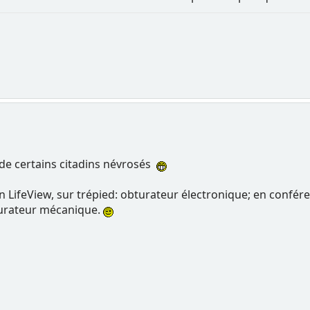
ve de certains citadins névrosés
n LifeView, sur trépied: obturateur électronique; en confér
turateur mécanique.