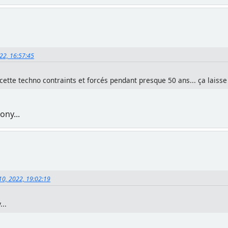
022, 16:57:45
cette techno contraints et forcés pendant presque 50 ans... ça laisse
ony...
10, 2022, 19:02:19
...