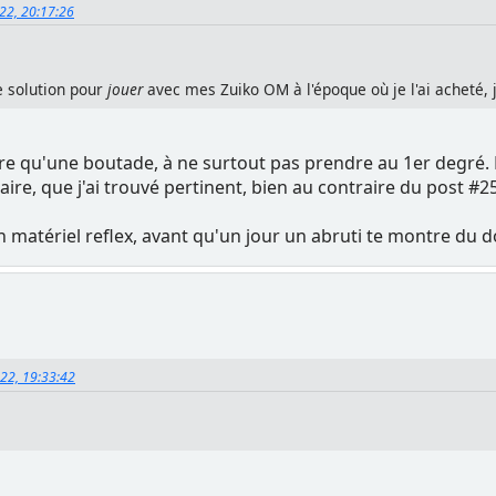
022, 20:17:26
e solution pour
jouer
avec mes Zuiko OM à l'époque où je l'ai acheté, je 
e qu'une boutade, à ne surtout pas prendre au 1er degré. D'ail
re, que j'ai trouvé pertinent, bien au contraire du post #2
ton matériel reflex, avant qu'un jour un abruti te montre du
022, 19:33:42