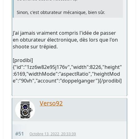
Sinon, c'est obturateur mécanique, bien sûr.
J'ai jamais vraiment compris l'idée de passer
en obturateur électronique, dès lors que l'on
shoote sur trépied.
[prodibi]
{"id":"1zz6w82e95j176v","width":8226,"height"
:6169,"widthMode":"aspectRatio","heightMod
e":"90vh","account":"doppelganger"}[/prodibi]
Verso92
#51
Octobre 13, 2022, 20:33:39