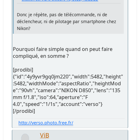
Donc je répète, pas de télécommande, ni de
déclencheur, ni de pilotage par smartphone chez
Nikon?
Pourquoi faire simple quand on peut faire
compliqué, en somme ?
[prodibi]
{"id":"4y9yvr9gq0jm220","width":5482,"height"
:5482,"widthMode":"aspectRatio","heightMod
e":"90vh","camera":"NIKON D850","lens":"135
mm f/1.8","iso":64,"aperture":"F
4.0","speed":"1/1s","account":"verso"}
[/prodibi]
http://verso.photo.free.fr/
ViB