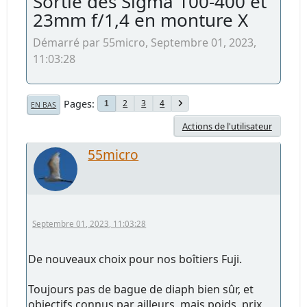
Sortie des Sigma 100-400 et
23mm f/1,4 en monture X
Démarré par 55micro, Septembre 01, 2023,
11:03:28
Pages
2
3
4
1
EN BAS
Actions de l'utilisateur
55micro
Septembre 01, 2023, 11:03:28
De nouveaux choix pour nos boîtiers Fuji.
Toujours pas de bague de diaph bien sûr, et
objectifs connus par ailleurs, mais poids, prix