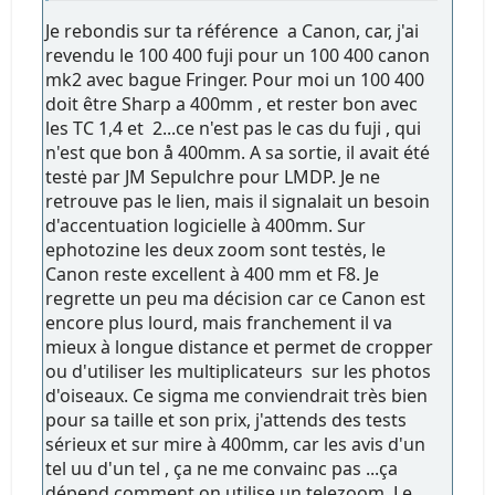
Je rebondis sur ta référence a Canon, car, j'ai
revendu le 100 400 fuji pour un 100 400 canon
mk2 avec bague Fringer. Pour moi un 100 400
doit être Sharp a 400mm , et rester bon avec
les TC 1,4 et 2...ce n'est pas le cas du fuji , qui
n'est que bon å 400mm. A sa sortie, il avait été
testė par JM Sepulchre pour LMDP. Je ne
retrouve pas le lien, mais il signalait un besoin
d'accentuation logicielle à 400mm. Sur
ephotozine les deux zoom sont testės, le
Canon reste excellent à 400 mm et F8. Je
regrette un peu ma décision car ce Canon est
encore plus lourd, mais franchement il va
mieux à longue distance et permet de cropper
ou d'utiliser les multiplicateurs sur les photos
d'oiseaux. Ce sigma me conviendrait très bien
pour sa taille et son prix, j'attends des tests
sérieux et sur mire à 400mm, car les avis d'un
tel uu d'un tel , ça ne me convainc pas ...ça
dépend comment on utilise un telezoom. Le