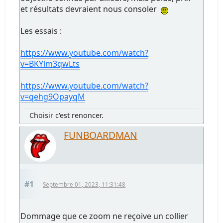
et résultats devraient nous consoler
Les essais :
https://www.youtube.com/watch?
v=BKYlm3qwLts
https://www.youtube.com/watch?
v=qehg9OpayqM
Choisir c'est renoncer.
FUNBOARDMAN
#1
Septembre 01, 2023, 11:31:48
Dommage que ce zoom ne reçoive un collier