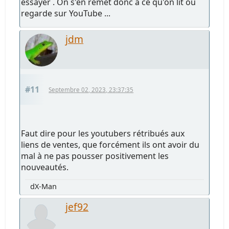
essayer . On s'en remet donc à ce qu'on lit ou
regarde sur YouTube ...
jdm
#11
Septembre 02, 2023, 23:37:35
Faut dire pour les youtubers rétribués aux
liens de ventes, que forcément ils ont avoir du
mal à ne pas pousser positivement les
nouveautés.
dX-Man
jef92