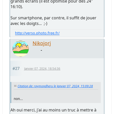
grands écrans (il est optimisé pour des 24"
16:10).
Sur smartphone, par contre, il suffit de jouer
avec les doigts... ;-)
http://verso.photo.free.fr/
Nikojorj
-
#27
Janvier 07, 2024, 18:54:36
Citation de: raymondheru le Janvier 07, 2024, 15:09:28
non...
Ah oui merci, j'ai au moins un truc à mettre à