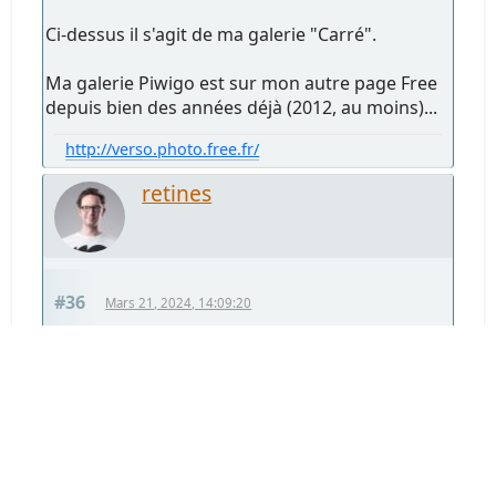
Ci-dessus il s'agit de ma galerie "Carré".
Ma galerie Piwigo est sur mon autre page Free
depuis bien des années déjà (2012, au moins)...
http://verso.photo.free.fr/
retines
#36
Mars 21, 2024, 14:09:20
On a fait le site de Rétines (
https://retines.fr
avec l'offre performance d'OVH). Certes un
peu plus élevé, mais assez évolutif dans le
temps si des idées te viennent en tête ou si tu
as beaucoup de photographies...