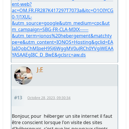
ent-web?
ac=OM.FR.FR287K417297T7073a&itc=O1OIYCG
0-1J1XUL-
&utm_source=google&utm_medium=cpc&ut
m_campaign=SBG-FR-CLA-MIXX------
&utm_term=ionos%20hebergement&matchty
pe=e&utm_content=IONOS+Hosting&gclid=EA
IaIQobChMIpeH95J6WggMV0uJRCh0YVgiWEAA
YASAAEgI8C_D_BwE&gclsrc=aw.ds
J-F
#13
Octobre 28, 2023, 09:30:34
Bonjour, pour héberger un site internet il faut
être conscient lorsque l'on visite des sites
d'hébergeurs, c'est que les nouveaux clients