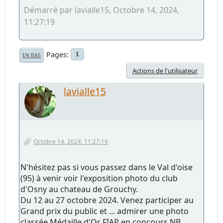
Démarré par lavialle15, Octobre 14, 2024,
11:27:19
Pages
1
EN BAS
Actions de l'utilisateur
lavialle15
Octobre 14, 2024, 11:27:19
N'hésitez pas si vous passez dans le Val d'oise
(95) à venir voir l'exposition photo du club
d'Osny au chateau de Grouchy.
Du 12 au 27 octobre 2024. Venez participer au
Grand prix du public et ... admirer une photo
classée Médaille d'Or FIAP en concours NB.