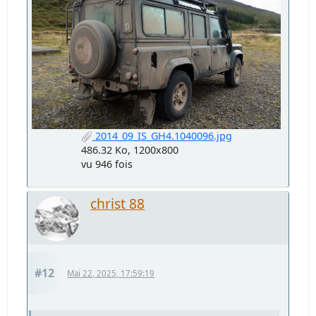
2014_09_IS_GH4.1040096.jpg
486.32 Ko, 1200x800
vu 946 fois
christ 88
#12
Mai 22, 2025, 17:59:19