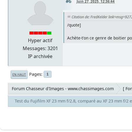
#6
Juin 27, 2025, 12:36:44
Citation de: FredKelder link=msg=927
/quote]
Achète-t'on ce genre de boitier p
Hyper actif
Messages: 3201
IP archivée
Pages
1
EN HAUT
Forum Chasseur d'Images - www.chassimages.com
[ Fo
Test du Fujifilm XF 23 mm f/2.8, comparé au XF 23 mm f/2 e