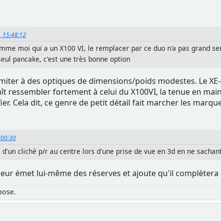
, 15:48:12
mme moi qui a un X100 VI, le remplacer par ce duo n'a pas grand s
seul pancake, c'est une très bonne option
miter à des optiques de dimensions/poids modestes. Le XE-4 é
ît ressembler fortement à celui du X100VI, la tenue en mai
ier. Cela dit, ce genre de petit détail fait marcher les marque
9:00:30
ds d'un cliché p/r au centre lors d'une prise de vue en 3d en ne sachan
eur émet lui-même des réserves et ajoute qu'il complètera c
pose.