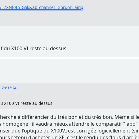
?v=ZXNf0Ib_GSk&ab_channel=GordonLaing
if du X100 VI reste au dessus
, 20:31:34
 du X100 VI reste au dessus
herche à différencier du très bon et du très bon. Même si l
 homogène ; il vaudra mieux attendre le comparatif "labo"
enser que l'optique du X100VI est corrigée logiciellement (s
ujours retenu d'acheter un XE, c'est le rendu des flous d'arr