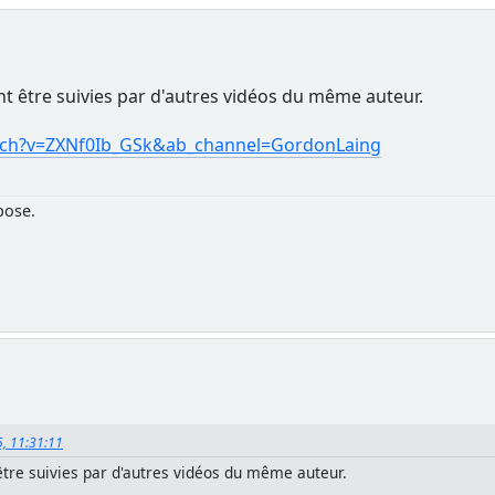
t être suivies par d'autres vidéos du même auteur.
tch?v=ZXNf0Ib_GSk&ab_channel=GordonLaing
pose.
5, 11:31:11
tre suivies par d'autres vidéos du même auteur.