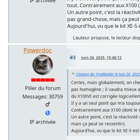
IP archivée
tout. Contrairement aux X100 (
Un autre point, c'est la réactiv
pas grand-chose, mais ça peut 
Aujourd'hui, vu que le kit XE-5 
L'auteur propose, le lecteur dis
Powerdoc
#3
Juin 26, 2025, 15:48:12
Citation de: FredKelder le Juin 26, 202
Certes, mais globalement, on cher
Pilier du forum
pas homogène ; il vaudra mieux at
Messages: 30759
du X100VI est corrigée logicielle
Il y a un seul point qui m'a toujo
Contrairement aux X100 (dont le d
Un autre point, c'est la réactivit
IP archivée
mais ça peut se ressentir).
Aujourd'hui, vu que le kit XE-5 est