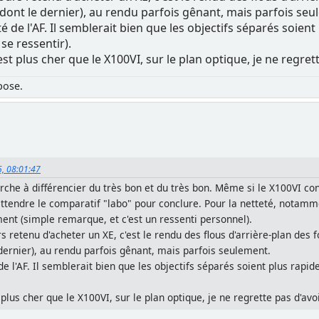
dont le dernier), au rendu parfois gênant, mais parfois seu
ité de l'AF. Il semblerait bien que les objectifs séparés soie
se ressentir).
est plus cher que le X100VI, sur le plan optique, je ne regret
pose.
5, 08:01:47
che à différencier du très bon et du très bon. Même si le X100VI co
tendre le comparatif "labo" pour conclure. Pour la netteté, notammen
ment (simple remarque, et c'est un ressenti personnel).
urs retenu d'acheter un XE, c'est le rendu des flous d'arrière-plan des
ernier), au rendu parfois gênant, mais parfois seulement.
é de l'AF. Il semblerait bien que les objectifs séparés soient plus rap
 plus cher que le X100VI, sur le plan optique, je ne regrette pas d'avo