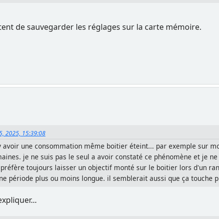
tent de sauvegarder les réglages sur la carte mémoire.
5, 2025, 15:39:08
 y avoir une consommation même boitier éteint... par exemple sur mon 
aines. je ne suis pas le seul a avoir constaté ce phénomène et je ne 
 préfère toujours laisser un objectif monté sur le boitier lors d'un r
 une période plus ou moins longue. il semblerait aussi que ça touche p
xpliquer...