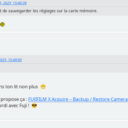
5, 2025, 15:40:38
nt de sauvegarder les réglages sur la carte mémoire.
.
2025, 15:49:00
ns ton lit non plus 😁
 propose ça :
FUJIFILM X Acquire – Backup / Restore Camera
rdi avec Fuji ! 😎