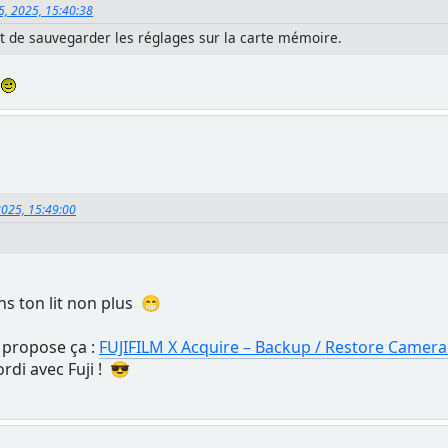
5, 2025, 15:40:38
nt de sauvegarder les réglages sur la carte mémoire.
.
2025, 15:49:00
ns ton lit non plus 😁
 propose ça :
FUJIFILM X Acquire – Backup / Restore Camera
rdi avec Fuji ! 😎