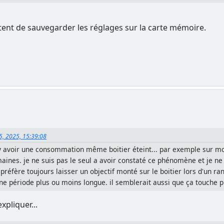
tent de sauvegarder les réglages sur la carte mémoire.
5, 2025, 15:39:08
 y avoir une consommation même boitier éteint... par exemple sur mon 
aines. je ne suis pas le seul a avoir constaté ce phénomène et je ne 
 préfère toujours laisser un objectif monté sur le boitier lors d'un r
 une période plus ou moins longue. il semblerait aussi que ça touche p
xpliquer...