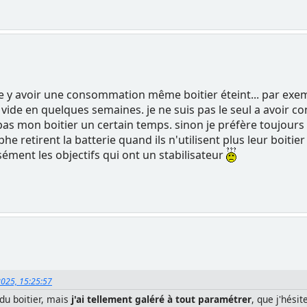
le y avoir une consommation même boitier éteint... par exemp
se vide en quelques semaines. je ne suis pas le seul a avoir 
 pas mon boitier un certain temps. sinon je préfère toujours 
 retirent la batterie quand ils n'utilisent plus leur boitie
ément les objectifs qui ont un stabilisateur
2025, 15:25:57
n du boitier, mais
j'ai tellement galéré à tout paramétrer
, que j'hésit