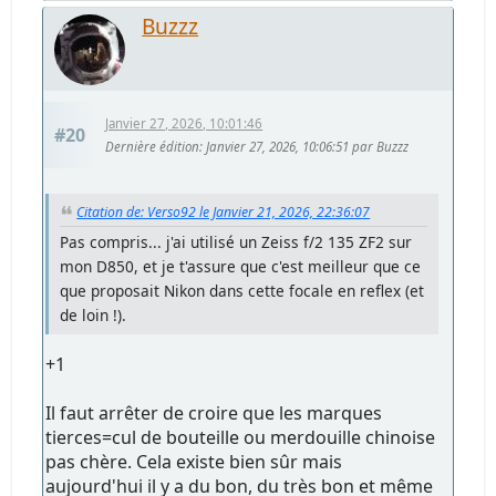
Buzzz
Janvier 27, 2026, 10:01:46
#20
Dernière édition
: Janvier 27, 2026, 10:06:51 par Buzzz
Citation de: Verso92 le Janvier 21, 2026, 22:36:07
Pas compris... j'ai utilisé un Zeiss f/2 135 ZF2 sur
mon D850, et je t'assure que c'est meilleur que ce
que proposait Nikon dans cette focale en reflex (et
de loin !).
+1
Il faut arrêter de croire que les marques
tierces=cul de bouteille ou merdouille chinoise
pas chère. Cela existe bien sûr mais
aujourd'hui il y a du bon, du très bon et même