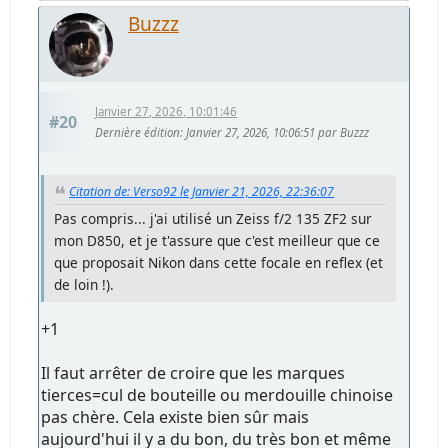
Buzzz
Janvier 27, 2026, 10:01:46
#20
Dernière édition
: Janvier 27, 2026, 10:06:51 par Buzzz
Citation de: Verso92 le Janvier 21, 2026, 22:36:07
Pas compris... j'ai utilisé un Zeiss f/2 135 ZF2 sur
mon D850, et je t'assure que c'est meilleur que ce
que proposait Nikon dans cette focale en reflex (et
de loin !).
+1
Il faut arrêter de croire que les marques
tierces=cul de bouteille ou merdouille chinoise
pas chère. Cela existe bien sûr mais
aujourd'hui il y a du bon, du très bon et même