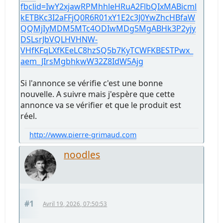
fbclid=IwY2xjawRPMhhleHRuA2FlbQIxMABicml
kETBKc3I2aFFjQ0R6R01xY1E2c3J0YwZhcHBfaW
QQMjIyMDM5MTc4ODIwMDg5MgABHk3P2yjy
DSLsrJbVQLHVHNW-
VHfKFqLXfKEeLC8hzSQ5b7KyTCWFKBESTPwx_
aem_JIrsMgbhkwW32Z8IdW5Ajg
Si l'annonce se vérifie c'est une bonne
nouvelle. A suivre mais j'espère que cette
annonce va se vérifier et que le produit est
réel.
http://www.pierre-grimaud.com
noodles
#1
Avril 19, 2026, 07:50:53