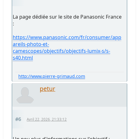
La page dédiée sur le site de Panasonic France
:
https://www.panasonic.com/fr/consumer/app
areils-photo-et-
camescopes/objectifs/objectifs-lumix-s/s-
s40.html
http://www.pierre-grimaud.com
petur
#6
Avril 22, 2026, 21:33:12
Un peu plus d'informations sur l'objectif :