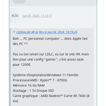
#26
Juin 05, 2026, 11:13:17
Citation de: M[ at ]kro le Juin 04, 2026, 19:19:24
Bah ... PC personnal computer ... donc Apple fait
des PC ^^
Pas vu ton omen sur LDLC, vu sur le site HP, mais
bon pour une config "gamer", c'est assez naze
pour 1200€.
Système d'exploitationWindows 11 Famille
ProcesseurAMD : Ryzen™ 7 - 8700G
Mémoire 16 Go RAM
Stockage : 1 To Disque SSD
Carte graphique : AMD Radeon™ Carte RX 7600 (8
Go)