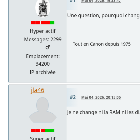
#1
Mai 04, 2026, 19:33:47
Une question, pourquoi change
Hyper actif
Messages: 2299
Tout en Canon depuis 1975
Emplacement:
34200
IP archivée
jla46
#2
Mai 04, 2026, 20:15:05
Je ne change ni la RAM ni les d
Super actif