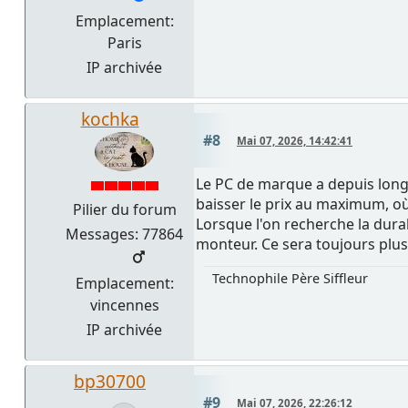
Emplacement:
Paris
IP archivée
kochka
#8
Mai 07, 2026, 14:42:41
Le PC de marque a depuis longt
baisser le prix au maximum, où 
Pilier du forum
Lorsque l'on recherche la durab
Messages: 77864
monteur. Ce sera toujours plus 
Technophile Père Siffleur
Emplacement:
vincennes
IP archivée
bp30700
#9
Mai 07, 2026, 22:26:12