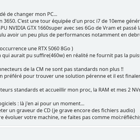
écidé de changer mon PC...
sion 3650. C'est une tour équipée d'un proc i7 de 10eme gé
un GPU NVIDIA GTX 1660super avec ses 6Go de Vram et passé l
oulu avoir un peu plus de performances notamment en debru
l'occurrence une RTX 5060 8Go )
m qui aurait pu suffire(460w) en réalité ne fournit pas la pui
onnecteurs de la CM ne sont pas standards non plus !!
en préféré pour trouver une solution pérenne et il est fina
cteurs standards et accueillir mon proc, la RAM et mes 2 N
giciels : là j'en ai pour un moment...
eter un graveur de CD (je grave encore des fichiers audio)
ire évoluer votre machine, ne faites pas comme moi:réfléchis