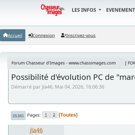
LES INFOS
EVENEMEN
Accueil
Connexion
Inscrivez-vous
Forum Chasseur d'Images - www.chassimages.com
[ FO
Possibilité d'évolution PC de "ma
Démarré par jla46, Mai 04, 2026, 16:06:36
Pages
1
2
Toutes
EN BAS
jla46