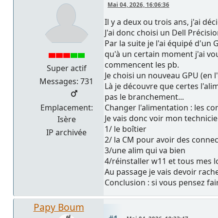
Mai 04, 2026, 16:06:36
Il y a deux ou trois ans, j'ai d
J'ai donc choisi un Dell Préci
Par la suite je l'ai équipé d'
qu'à un certain moment j'ai v
commencent les pb.
Super actif
Je choisi un nouveau GPU (en 
Messages: 731
Là je découvre que certes l'ali
pas le branchement...
Emplacement:
Changer l'alimentation : les c
Je vais donc voir mon technici
Isère
1/ le boîtier
IP archivée
2/ la CM pour avoir des conne
3/une alim qui va bien
4/réinstaller w11 et tous mes lo
Au passage je vais devoir rach
Conclusion : si vous pensez fa
Papy Boum