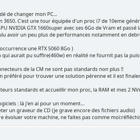
écidé de changer mon PC...
sion 3650. C'est une tour équipée d'un proc i7 de 10eme gé
un GPU NVIDIA GTX 1660super avec ses 6Go de Vram et passé l
oulu avoir un peu plus de performances notamment en debru
l'occurrence une RTX 5060 8Go )
m qui aurait pu suffire(460w) en réalité ne fournit pas la pui
onnecteurs de la CM ne sont pas standards non plus !!
en préféré pour trouver une solution pérenne et il est fina
cteurs standards et accueillir mon proc, la RAM et mes 2 N
giciels : là j'en ai pour un moment...
eter un graveur de CD (je grave encore des fichiers audio)
ire évoluer votre machine, ne faites pas comme moi:réfléchis