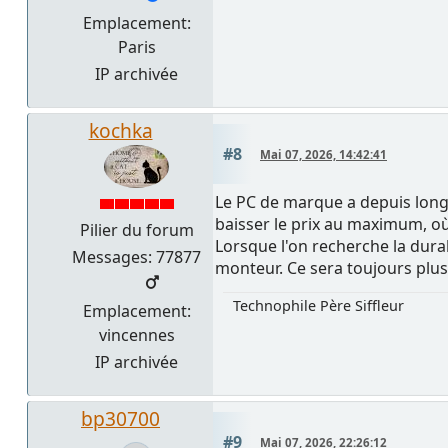
Emplacement:
Paris
IP archivée
kochka
#8
Mai 07, 2026, 14:42:41
Le PC de marque a depuis longt
baisser le prix au maximum, où 
Pilier du forum
Lorsque l'on recherche la durab
Messages: 77877
monteur. Ce sera toujours plus 
Technophile Père Siffleur
Emplacement:
vincennes
IP archivée
bp30700
#9
Mai 07, 2026, 22:26:12