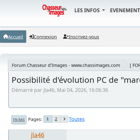
LES INFOS
EVENEMEN
Accueil
Connexion
Inscrivez-vous
Forum Chasseur d'Images - www.chassimages.com
[ FO
Possibilité d'évolution PC de "ma
Démarré par jla46, Mai 04, 2026, 16:06:36
Toutes
Pages
2
1
EN BAS
jla46