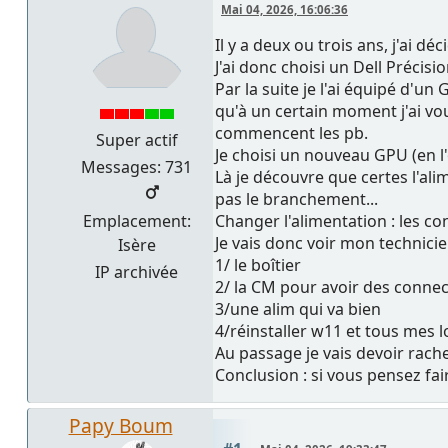
Mai 04, 2026, 16:06:36
Il y a deux ou trois ans, j'ai d
J'ai donc choisi un Dell Préci
Par la suite je l'ai équipé d'
qu'à un certain moment j'ai v
commencent les pb.
Super actif
Je choisi un nouveau GPU (en 
Messages: 731
Là je découvre que certes l'ali
pas le branchement...
Emplacement:
Changer l'alimentation : les c
Je vais donc voir mon technici
Isère
1/ le boîtier
IP archivée
2/ la CM pour avoir des conne
3/une alim qui va bien
4/réinstaller w11 et tous mes lo
Au passage je vais devoir rach
Conclusion : si vous pensez fa
Papy Boum