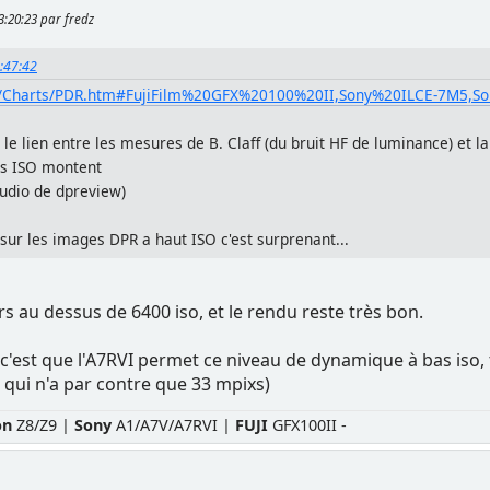
13:20:23 par fredz
9:47:42
et/Charts/PDR.htm#FujiFilm%20GFX%20100%20II,Sony%20ILCE-7M5,S
e le lien entre les mesures de B. Claff (du bruit HF de luminance) et 
es ISO montent
tudio de dpreview)
 sur les images DPR a haut ISO c'est surprenant...
s au dessus de 6400 iso, et le rendu reste très bon.
n c'est que l'A7RVI permet ce niveau de dynamique à bas iso,
 qui n'a par contre que 33 mpixs)
on
Z8/Z9 |
Sony
A1/A7V/A7RVI |
FUJI
GFX100II -