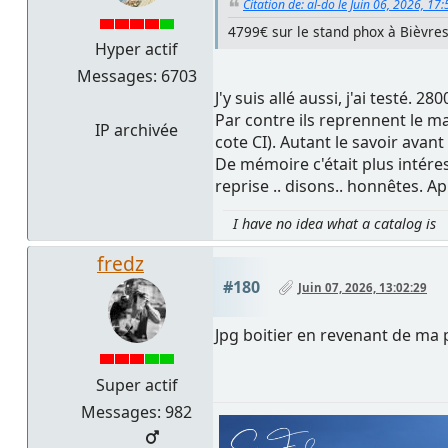
Citation de: al-do le Juin 06, 2026, 17
4799€ sur le stand phox à Bièvres 
Hyper actif
Messages: 6703
J'y suis allé aussi, j'ai testé. 28
Par contre ils reprennent le ma
IP archivée
cote CI). Autant le savoir avan
De mémoire c'était plus intéres
reprise .. disons.. honnêtes. 
I have no idea what a catalog is
fredz
#180
Juin 07, 2026, 13:02:29
Jpg boitier en revenant de ma 
Super actif
Messages: 982