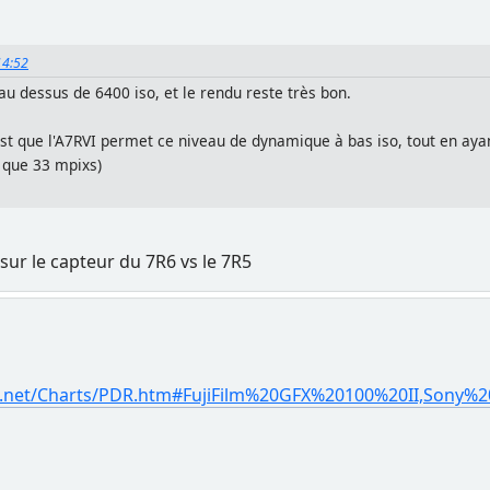
:14:52
au dessus de 6400 iso, et le rendu reste très bon.
'est que l'A7RVI permet ce niveau de dynamique à bas iso, tout en aya
e que 33 mpixs)
sur le capteur du 7R6 vs le 7R5
s.net/Charts/PDR.htm#FujiFilm%20GFX%20100%20II,Sony%