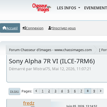
LES INFOS
EVENEMEN
Accueil
Connexion
Inscrivez-vous
Forum Chasseur d'Images - www.chassimages.com
[ Fo
Sony Alpha 7R VI (ILCE-7RM6)
Démarré par Mistral75, Mai 12, 2026, 11:07:21
Pages
1
2
3
4
5
6
7
9
8
EN BAS
fredz
Juin 05, 2026, 13:14:52