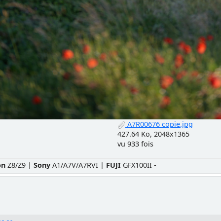
A7R00676 copie.jpg
427.64 Ko, 2048x1365
vu 933 fois
on
Z8/Z9 |
Sony
A1/A7V/A7RVI |
FUJI
GFX100II -