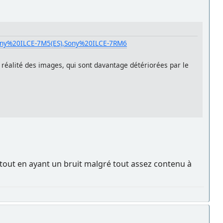
ony%20ILCE-7M5(ES),Sony%20ILCE-7RM6
la réalité des images, qui sont davantage détériorées par le
 tout en ayant un bruit malgré tout assez contenu à