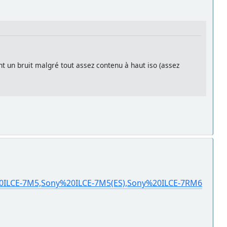
nt un bruit malgré tout assez contenu à haut iso (assez
20ILCE-7M5,Sony%20ILCE-7M5(ES),Sony%20ILCE-7RM6