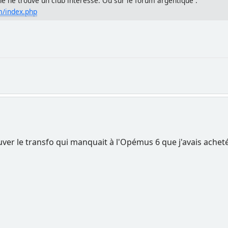
ne ne trouve un club intéressé. Ou sur le forum argentique :
/index.php
rouver le transfo qui manquait à l'Opémus 6 que j'avais acheté