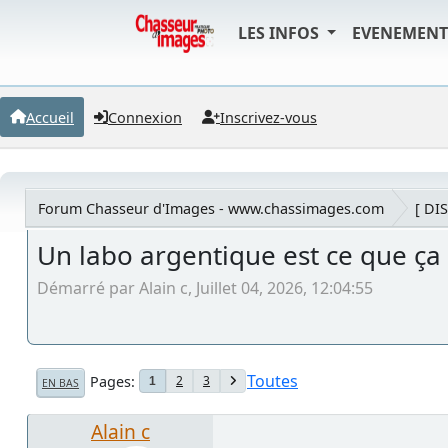
LES INFOS
EVENEMEN
Accueil
Connexion
Inscrivez-vous
Forum Chasseur d'Images - www.chassimages.com
[ DI
Un labo argentique est ce que ça
Démarré par Alain c, Juillet 04, 2026, 12:04:55
Toutes
Pages
2
3
1
EN BAS
Alain c