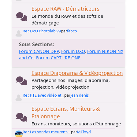
Espace RAW - Dématriceurs
Le monde du RAW et des softs de
dématriçage
Re : DxO Photolab v9
par
fabco
Sous-Sections
Forum CANON DPP
Forum DXO
Forum NIKON NX
and Co
Forum CAPTURE ONE
Espace Diaporama & Vidéoprojection
Partageons nos images: diaporama,
projection, vidéoprojection
Re : PTE avec vidéo et...
par
jean denis
Espace Ecrans, Moniteurs &
Etalonnage
Ecrans, moniteurs, solutions d'étalonnage
Re : Les sondes meurent-...
par
MFloyd