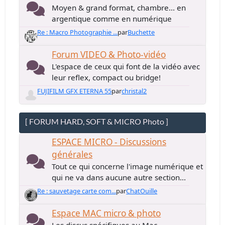
Moyen & grand format, chambre... en
argentique comme en numérique
Re : Macro Photographie ...
par
Buchette
Forum VIDEO & Photo-vidéo
L'espace de ceux qui font de la vidéo avec
leur reflex, compact ou bridge!
FUJIFILM GFX ETERNA 55
par
christal2
[ FORUM HARD, SOFT & MICRO Photo ]
ESPACE MICRO - Discussions
générales
Tout ce qui concerne l'image numérique et
qui ne va dans aucune autre section...
Re : sauvetage carte com...
par
ChatOuille
Espace MAC micro & photo