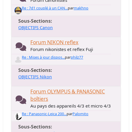
Forum canonistes
Re : 7d1 couplé à un CAN...
par
makhno
Sous-Sections
OBJECTIFS Canon
Forum NIKON reflex
Forum nikonistes et reflex Fuji
Re : Mises à jour dispos...
par
philz77
Sous-Sections
OBJECTIFS Nikon
Forum OLYMPUS & PANASONIC
boîtiers
Au pays des appareils 4/3 et micro 4/3
Re : Panasonic-Leica 200...
par
Palomito
Sous-Sections