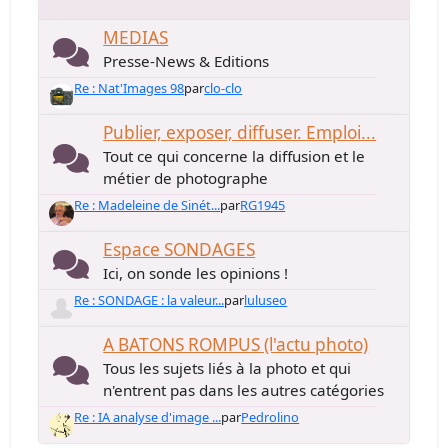
MEDIAS
Presse-News & Editions
Re : Nat'Images 98
par
clo-clo
Publier, exposer, diffuser. Emploi...
Tout ce qui concerne la diffusion et le
métier de photographe
Re : Madeleine de Sinét...
par
RG1945
Espace SONDAGES
Ici, on sonde les opinions !
Re : SONDAGE : la valeur...
par
luluseo
A BATONS ROMPUS (l'actu photo)
Tous les sujets liés à la photo et qui
n'entrent pas dans les autres catégories
Re : IA analyse d'image ...
par
Pedrolino