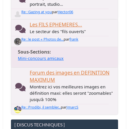
portrait, studio...
Re : Gazing at you
par
Hector06
Les FILS EPHEMERES...
Le secteur des "fils ouverts"
Re : le post « Photos de...
par
frank
Sous-Sections
Mini-concours amicaux
Forum des images en DEFINITION
MAXIMUM
Montrez ici vos meilleures images en
définition maxi: elles seront "zoomables"
jusqu'à 100%
Re : Prodibi, il sembler...
par
JmarcS
[ DISCUS TECHNIQUES ]