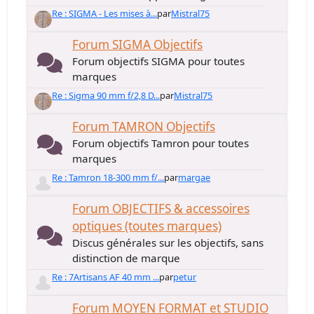
Re : SIGMA - Les mises à...
par
Mistral75
Forum SIGMA Objectifs
Forum objectifs SIGMA pour toutes
marques
Re : Sigma 90 mm f/2,8 D...
par
Mistral75
Forum TAMRON Objectifs
Forum objectifs Tamron pour toutes
marques
Re : Tamron 18-300 mm f/...
par
margae
Forum OBJECTIFS & accessoires
optiques (toutes marques)
Discus générales sur les objectifs, sans
distinction de marque
Re : 7Artisans AF 40 mm ...
par
petur
Forum MOYEN FORMAT et STUDIO