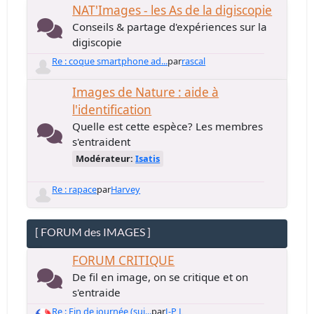
NAT'Images - les As de la digiscopie
Conseils & partage d'expériences sur la
digiscopie
Re : coque smartphone ad...
par
rascal
Images de Nature : aide à
l'identification
Quelle est cette espèce? Les membres
s'entraident
Modérateur:
Isatis
Re : rapace
par
Harvey
[ FORUM des IMAGES ]
FORUM CRITIQUE
De fil en image, on se critique et on
s'entraide
Re : Fin de journée (sui...
par
J-P L