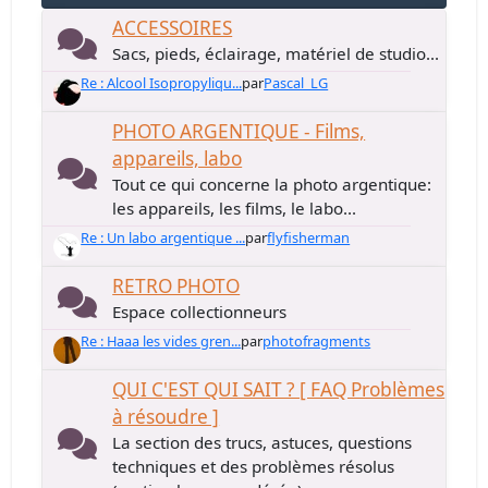
ACCESSOIRES
Sacs, pieds, éclairage, matériel de studio...
Re : Alcool Isopropyliqu...
par
Pascal_LG
PHOTO ARGENTIQUE - Films,
appareils, labo
Tout ce qui concerne la photo argentique:
les appareils, les films, le labo...
Re : Un labo argentique ...
par
flyfisherman
RETRO PHOTO
Espace collectionneurs
Re : Haaa les vides gren...
par
photofragments
QUI C'EST QUI SAIT ? [ FAQ Problèmes
à résoudre ]
La section des trucs, astuces, questions
techniques et des problèmes résolus