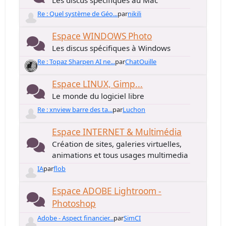
Les discus spécifiques au Mac
Re : Quel système de Géo...
par
nikili
Espace WINDOWS Photo
Les discus spécifiques à Windows
Re : Topaz Sharpen AI ne...
par
ChatOuille
Espace LINUX, Gimp...
Le monde du logiciel libre
Re : xnview barre des ta...
par
Luchon
Espace INTERNET & Multimédia
Création de sites, galeries virtuelles,
animations et tous usages multimedia
IA
par
flob
Espace ADOBE Lightroom -
Photoshop
Adobe - Aspect financier...
par
SimCI