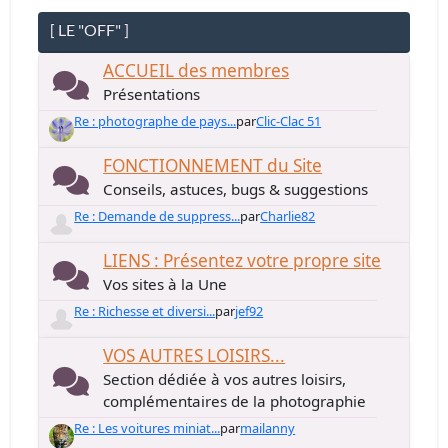
[ LE "OFF" ]
ACCUEIL des membres
Présentations
Re : photographe de pays...
par
Clic-Clac 51
FONCTIONNEMENT du Site
Conseils, astuces, bugs & suggestions
Re : Demande de suppress...
par
Charlie82
LIENS : Présentez votre propre site
Vos sites à la Une
Re : Richesse et diversi...
par
jef92
VOS AUTRES LOISIRS...
Section dédiée à vos autres loisirs,
complémentaires de la photographie
Re : Les voitures miniat...
par
mailanny