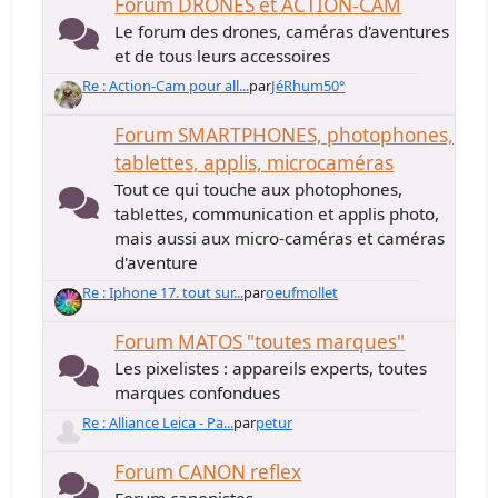
Forum DRONES et ACTION-CAM
Le forum des drones, caméras d'aventures
et de tous leurs accessoires
Re : Action-Cam pour all...
par
JéRhum50°
Forum SMARTPHONES, photophones,
tablettes, applis, microcaméras
Tout ce qui touche aux photophones,
tablettes, communication et applis photo,
mais aussi aux micro-caméras et caméras
d'aventure
Re : Iphone 17. tout sur...
par
oeufmollet
Forum MATOS "toutes marques"
Les pixelistes : appareils experts, toutes
marques confondues
Re : Alliance Leica - Pa...
par
petur
Forum CANON reflex