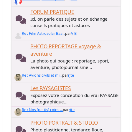
FORUM PRATIQUE
Ici, on parle des sujets et on échange
conseils pratiques et astuces
Re : Film Astrosolar Baa...
par
ViB
PHOTO REPORTAGE voyage &
aventure
La photo qui bouge : reportage, sport,
aventure, photojournalisme...
Re : Avions civils et mi...
par
rjte
Les PAYSAGISTES
Exposez votre conception du vrai PAYSAGE
photographique...
Re : Nos (petits) coins ...
par
rjte
PHOTO PORTRAIT & STUDIO
Photo plasticienne, tendance floue,