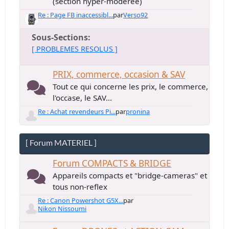
(section hyper-modérée)
Re : Page FB inaccessibl...
par
Verso92
Sous-Sections
[ PROBLEMES RESOLUS ]
PRIX, commerce, occasion & SAV
Tout ce qui concerne les prix, le commerce,
l'occase, le SAV...
Re : Achat revendeurs Pi...
par
pronina
[ Forum MATERIEL ]
Forum COMPACTS & BRIDGE
Appareils compacts et "bridge-cameras" et
tous non-reflex
Re : Canon Powershot G5X...
par
Nikon Nissoumi