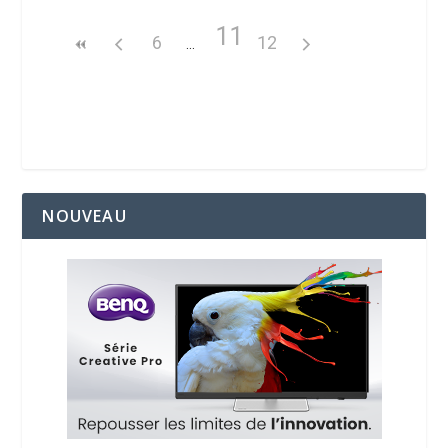
11
6
12
NOUVEAU