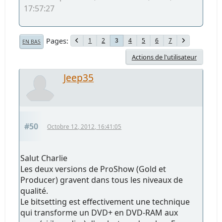
17:57:27
Pages
1
2
4
5
6
7
3
EN BAS
Actions de l'utilisateur
Jeep35
#50
Octobre 12, 2012, 16:41:05
Salut Charlie
Les deux versions de ProShow (Gold et
Producer) gravent dans tous les niveaux de
qualité.
Le bitsetting est effectivement une technique
qui transforme un DVD+ en DVD-RAM aux