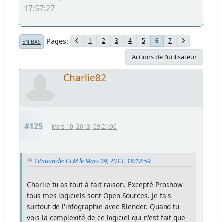
17:57:27
Pages
1
2
3
4
5
7
6
EN BAS
Actions de l'utilisateur
Charlie82
#125
Mars 10, 2013, 09:21:00
Citation de: GLM le Mars 09, 2013, 18:12:59
Charlie tu as tout à fait raison. Excepté Proshow
tous mes logiciels sont Open Sources. Je fais
surtout de l'infographie avec Blender. Quand tu
vois la complexité de ce logiciel qui n'est fait que