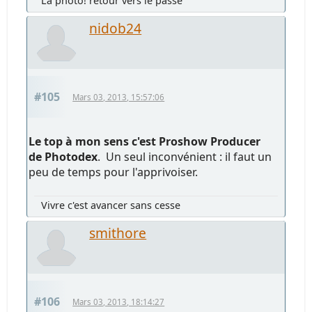
La photo! retour vers le passé
nidob24
#105
Mars 03, 2013, 15:57:06
Le top à mon sens c'est Proshow Producer
de Photodex
. Un seul inconvénient : il faut un
peu de temps pour l'apprivoiser.
Vivre c'est avancer sans cesse
smithore
#106
Mars 03, 2013, 18:14:27