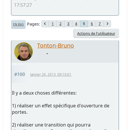
17:57:27
Pages
1
2
3
4
6
7
5
EN BAS
Actions de l'utilisateur
Tonton-Bruno
-
#100
Janvier 26, 2013, 09:10:01
Il y a deux choses différentes:
1) réaliser un effet spécifique d'ouverture de
portes.
2) réaliser une transition qui pourra